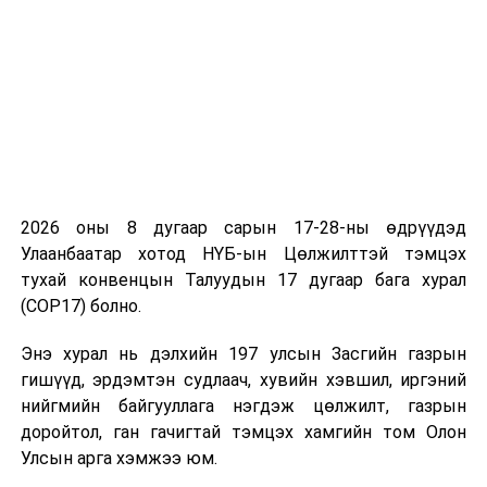
Энэ жил манай улс зохион байгуулагчийн хувьд давуу
эрхтэйгээр ШУТИС-ийн Мэдээлэл холбоо
2026 оны 8 дугаар сарын 17-28-ны өдрүүдэд
технологийн сургуулийн “Түвшин Электроникс”, “HICH
Улаанбаатар хотод НҮБ-ын Цөлжилттэй тэмцэх
TECH” гэсэн хоёр багаа оролцуулж байна.
тухай конвенцын Талуудын 17 дугаар бага хурал
(COP17) болно.
Тэмцээний шүүгчийн зөвлөлд манай улсаас хоёр,
Япон, Вьетнам, Хонконгоос тус бүр нэг, талбайн
Энэ хурал нь дэлхийн 197 улсын Засгийн газрын
шүүгчээр Монголоос 10, Япон, Хонконгоос тус бүр нэг
гишүүд, эрдэмтэн судлаач, хувийн хэвшил, иргэний
хүн ажиллана.
нийгмийн байгууллага нэгдэж цөлжилт, газрын
доройтол, ган гачигтай тэмцэх хамгийн том Олон
Улсын арга хэмжээ юм.