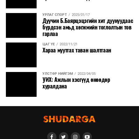
УРЛАГ СПОРТ
2025/01/17
Дуучин Б.Баярцэцэгийн хит дуунуудаас
бүрдсэн амьд хөгжмийн тоглолтын тов
гарлаа
ЦАГ ҮЕ
2022/11/21
Хараа муутгах таван шалтгаан
УЛСТӨР НИЙГЭМ
2022/04/05
УИХ: Ажлын хэсгүүд өнөөдөр
хуралдана