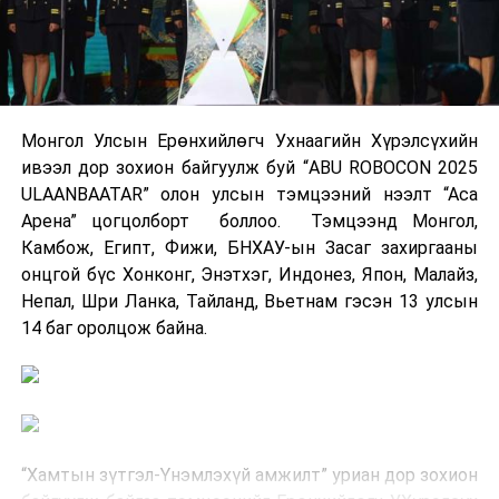
Монгол Улсын Ерөнхийлөгч Ухнаагийн Хүрэлсүхийн
ивээл дор зохион байгуулж буй “ABU ROBOCON 2025
ULAANBAATAR” олон улсын тэмцээний нээлт “Аса
Арена” цогцолборт боллоо. Тэмцээнд Монгол,
Камбож, Египт, Фижи, БНХАУ-ын Засаг захиргааны
онцгой бүс Хонконг, Энэтхэг, Индонез, Япон, Малайз,
Непал, Шри Ланка, Тайланд, Вьетнам гэсэн 13 улсын
14 баг оролцож байна.
“Хамтын зүтгэл-Үнэмлэхүй амжилт” уриан дор зохион