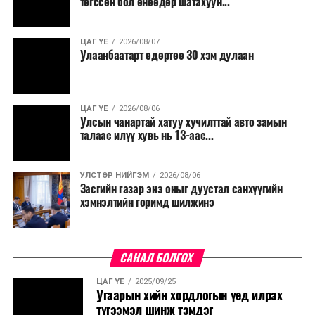
төгссөн бол өнөөдөр шатахуун...
салбар бүрдээ урсгал зардлыг 20 хувиар бууруулах,
нөхөн томилгоо хийхгүй байх, аялал, амралт, зугаалга,
ЦАГ ҮЕ
2026/08/07
хамт олны урлаг, спортын арга хэмжээг зохион
Улаанбаатарт өдөртөө 30 хэм дулаан
байгуулахгүй байх, төрийн албанд шинэ орон тоо бий
болгохгүй байх, эрчим хүчний хэрэглээг хэмнэх, хурал,
сургалтыг цахим хэлбэрт шилжүүлэх, төрийн албан
ЦАГ ҮЕ
2026/08/06
хаагчдыг зарим өдрүүдэд цахимаар ажиллуулах арга
Улсын чанартай хатуу хучилттай авто замын
хэмжээг үргэлжлүүлэхийг үүрэг болголоо.
талаас илүү хувь нь 13-аас...
Төсвийн сахилга бат сайжирч, эдийн засгийн нөхцөл
УЛСТӨР НИЙГЭМ
2026/08/06
байдал хэвийн болсон тохиолдолд эдгээр
Засгийн газар энэ оныг дуустал санхүүгийн
хязгаарлалтыг үе шаттайгаар сулруулах юм.
хэмнэлтийн горимд шилжинэ
САНАЛ БОЛГОХ
ЦАГ ҮЕ
2025/09/25
Угаарын хийн хордлогын үед илрэх
түгээмэл шинж тэмдэг