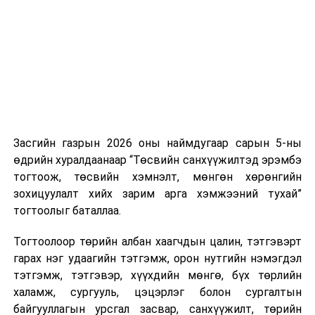
нэгжийг 375 мянга хүртэлх еврогоор торгох
боломжтой. Харин хэрэглэгч өөрөө зөвшөөрсөн,
эсвэл тухайн компанитай өмнө нь гэрээний
харилцаатай бөгөөд шинэ үйлчилгээ санал болгож
буй тохиолдолд хориг үйлчлэхгүй. Иргэд
зөвшөөрөлгүй дуудлагын талаар төрийн цахим
хуудсаар мэдээлэх боломжтой.
Засгийн газрын 2026 оны наймдугаар сарын 5-ны
Шинэ хууль Францын зах зээлд үйлчилдэг гадаадын
өдрийн хуралдаанаар “Төсвийн санхүүжилтэд эрэмбэ
дуудлагын төвүүдэд нөлөөлөхөөр байна. Тухайлбал,
тогтоож, төсвийн хэмнэлт, мөнгөн хөрөнгийн
Мароккогийн дуудлагын төвүүдийн орлогын 80 гаруй
зохицуулалт хийх зарим арга хэмжээний тухай”
хувь Францын зах зээлээс бүрддэг бөгөөд тус улсын
тогтоолыг баталлаа.
40–50 мянган ажлын байр эрсдэлд орж болзошгүйг
Мароккогийн хөдөлмөр эрхлэлтийн сайд мэдэгджээ.
Тогтоолоор төрийн албан хаагчдын цалин, тэтгэвэрт
гарах нэг удаагийн тэтгэмж, орон нутгийн нэмэгдэл
тэтгэмж, тэтгэвэр, хүүхдийн мөнгө, бүх төрлийн
халамж, сургууль, цэцэрлэг болон сургалтын
байгууллагын урсгал засвар, санхүүжилт, төрийн