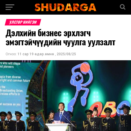
УЛСТӨР НИЙГЭМ
Дэлхийн бизнес эрхлэгч
эмэгтэйчүүдийн чуулга уулзалт
Огноо:
11 сар 19 өдөр.өмнө
,
2025/08/25