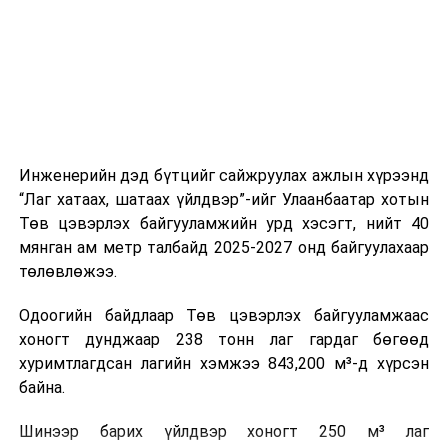
Монгол Улс, НҮБ хамтын ажиллагаагаа өргөжүүлж,
холбогдох байгууллагуудын уялдаа холбоо, аюулгүй
ногоон хөгжлийг дэмжинэ
ажиллагааны чиглэлээр жолооч нарыг сургалт, арга
зүйгээр хангаж байна.
ӨМНӨХ МЭДЭЭ
Нийслэлд байгаа эзэнгүй нохой, муурыг түр асран
хамгаалах байранд шилжүүлж байна
Мөн зам тээврийн осол, саатал болон бусад эрсдэл,
онцгой нөхцөл үүссэн үед авах арга хэмжээ, ачаалал
ихтэй нөхцөлд тайван, зөв, шуурхай шийдвэр гаргах,
Инженерийн дэд бүтцийг сайжруулах ажлын хүрээнд
өдөр тутмын ажлын бэлэн байдлыг хангах зэрэг
“Лаг хатаах, шатаах үйлдвэр”-ийг Улаанбаатар хотын
практик ур чадварыг сургалтын хөтөлбөрт тусгажээ.
Төв цэвэрлэх байгууламжийн урд хэсэгт, нийт 40
мянган ам метр талбайд 2025-2027 онд байгуулахаар
Сургалтыг танилцуулах лекц, асуулт-хариулт,
төлөвлөжээ.
жишээнд суурилсан сургалт, багаар ажиллах дасгал,
маршрут болон тээвэрлэлтийн урсгалын зураглалтай
Одоогийн байдлаар Төв цэвэрлэх байгууламжаас
танилцах, онцгой нөхцөлд ажиллах дадлага зэрэг
хоногт дунджаар 238 тонн лаг гардаг бөгөөд
онол, практик хосолсон хэлбэрээр зохион байгуулж
хуримтлагдсан лагийн хэмжээ 843,200 м³-д хүрсэн
байна.
байна.
Сургалтын үеэр COP17 олон улсын бага хурлыг
Шинээр барих үйлдвэр хоногт 250 м³ лаг
зохион байгуулах Үндэсний хорооны Ажлын алба,