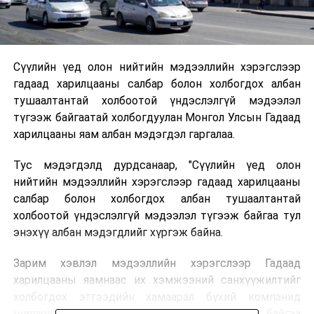
Сүүлийн үед олон нийтийн мэдээллийн хэрэгслээр
гадаад харилцааны салбар болон холбогдох албан
тушаалтантай холбоотой үндэслэлгүй мэдээлэл
түгээж байгаатай холбогдуулан Монгол Улсын Гадаад
харилцааны яам албан мэдэгдэл гаргалаа.
Тус мэдэгдэлд дурдсанаар, "Сүүлийн үед олон
нийтийн мэдээллийн хэрэгслээр гадаад харилцааны
салбар болон холбогдох албан тушаалтантай
холбоотой үндэслэлгүй мэдээлэл түгээж байгаа тул
энэхүү албан мэдэгдлийг хүргэж байна.
Зарим хэвлэл мэдээллийн хэрэгслээр Гадаад
харилцааны яамнаас их хэмжээний санхүүжилтийг
холбогдох этгээдийн хамаарал бүхий компанид
шилжүүлсэн гэх агуулгатай мэдээлэл түгээд байгаа