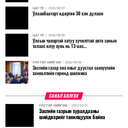
ЦАГ ҮЕ
2026/08/07
Улаанбаатарт өдөртөө 30 хэм дулаан
ЦАГ ҮЕ
2026/08/06
Улсын чанартай хатуу хучилттай авто замын
талаас илүү хувь нь 13-аас...
УЛСТӨР НИЙГЭМ
2026/08/06
Засгийн газар энэ оныг дуустал санхүүгийн
хэмнэлтийн горимд шилжинэ
САНАЛ БОЛГОХ
УЛСТӨР НИЙГЭМ
2022/02/01
Засгийн газрын хуралдааны
шийдвэрийг танилцуулж байна