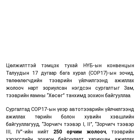
саад учруулах, улмаар харилцан итгэлцэлд сөргөөр
нөлөөлөх эрсдэлийг бий болгож болзошгүй юм.
Нөгөө талаас, иргэдийн үнэн зөв мэдээлэл авах
эрхийг хангах нь чухал бөгөөд худал, ташаа мэдээлэл
түгээх нь нийгэмд үл ойлголцол, талцал бий болгох,
иргэдийн амгалан тайван байдалд сөргөөр нөлөөлөх
эрсдэлтэйг онцлон тэмдэглэж байна.
Цөлжилттэй тэмцэх тухай НҮБ-ын конвенцын
Гадаад харилцааны яамны батлагдсан төсөв нь:
Талуудын 17 дугаар бага хурал (COP17)-ын зочид,
төлөөлөгчдийн тээврийн үйлчилгээнд ажиллах
● 2024 онд 29.4 тэрбум төгрөг,
жолооч нарт зориулсан нэгдсэн сургалтыг Зам,
● 2025 онд 33.7 тэрбум төгрөг,
тээврийн яамны “Хөсөг” танхимд зохион байгууллаа.
● 2026 онд 27.9 тэрбум төгрөг байхаар тус тус
батлагдсан бөгөөд уг төсвийн ойролцоогоор 30 хувь
Сургалтад COP17-ын үеэр автотээврийн үйлчилгээнд
нь цалингийн зардал, 70 хувь нь үйл ажиллагаа болон
ажиллах төрийн болон хувийн хэвшлийн
урсгал шилжүүлгийн зардалд зарцуулагддаг болно.
байгууллагууд, “Зорчигч тээвэр I, II”, “Зорчигч тээвэр
III, IV”-ийн нийт
250 орчим жолооч
, тээврийн
Иргэний хуулийн 497 дугаар зүйл болон 21 дүгээр
хэрэгслийн зохион байгуулалт хариуцан ажиллах