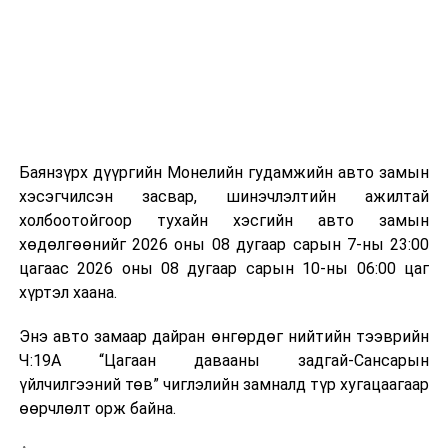
аргаар боловсруулж, эзлэхүүнийг эрс бууруулах
зориулалттай. Лагийг өндөр температурт шатааснаар
эзлэхүүн нь 90 хүртэл хувиар буурч, бактери, вирус
болон бусад өвчин үүсгэгч бичил биетнийг устгах
боломжтой.
Түүнчлэн шаталтын явцад үүсэх дулааныг цахилгаан
болон дулааны эрчим хүч үйлдвэрлэхэд ашиглаж
Баянзүрх дүүргийн Монелийн гудамжийн авто замын
болдог. Зарим технологийн хувьд шаталтын дараа
хэсэгчилсэн засвар, шинэчлэлтийн ажилтай
үлдэх үнснээс фосфор зэрэг ашигт эрдсийг сэргээн
холбоотойгоор тухайн хэсгийн авто замын
авах боломжтой аж.
хөдөлгөөнийг 2026 оны 08 дугаар сарын 7-ны 23:00
цагаас 2026 оны 08 дугаар сарын 10-ны 06:00 цаг
Япон, Герман, Швейцар, Нидерланд, Өмнөд Солонгос
хүртэл хаана.
зэрэг улс лаг хатаах, шатаах технологийг ашиглаж
байна. Тухайлбал, Германд лаг шатаах үйлдвэрээс
Энэ авто замаар дайран өнгөрдөг нийтийн тээврийн
гарсан үнснээс фосфор сэргээн авах технологи
Ч:19А “Цагаан давааны задгай-Сансарын
ашигладаг бол Нидерландад төвлөрсөн лаг
үйлчилгээний төв” чиглэлийн замналд түр хугацаагаар
боловсруулах үйлдвэрүүдээр дулаан, цахилгаан
өөрчлөлт орж байна.
эрчим хүч үйлдвэрлэдэг.