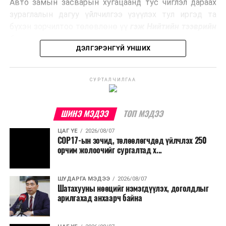
Авто замын засварын хугацаанд тус чиглэл дараах
Ийнхүү лаг хатаах, шатаах технологийг лагийн
зураглалын дагуу үйлчилгээ үзүүлэх тул иргэд та
эзлэхүүнийг бууруулахын зэрэгцээ эрчим хүч
бүхэн зорчилтоо төлөвлөнө үү
гэж Нийтийн тээврийн
үйлдвэрлэх, нөөцийг дахин ашиглах чиглэлээр олон
бодлогын газраас мэдээллээ.
улсад өргөн ашиглаж байна.
ДЭЛГЭРЭНГҮЙ УНШИХ
СУРТАЛЧИЛГАА
ШИНЭ МЭДЭЭ
ТОП МЭДЭЭ
ЦАГ ҮЕ
2026/08/07
COP17-ын зочид, төлөөлөгчдөд үйлчлэх 250
орчим жолоочийг сургалтад х...
ШУДАРГА МЭДЭЭ
2026/08/07
Шатахууны нөөцийг нэмэгдүүлэх, доголдлыг
арилгахад анхаарч байна