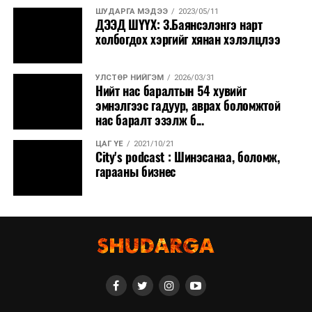
ШУДАРГА МЭДЭЭ
2023/05/11
ДЭЭД ШҮҮХ: З.Баянсэлэнгэ нарт
холбогдох хэргийг хянан хэлэлцлээ
УЛСТӨР НИЙГЭМ
2026/03/31
Нийт нас баралтын 54 хувийг
эмнэлгээс гадуур, аврах боломжтой
нас баралт эзэлж б...
ЦАГ ҮЕ
2021/10/21
City's podcast : Шинэсанаа, боломж,
гарааны бизнес