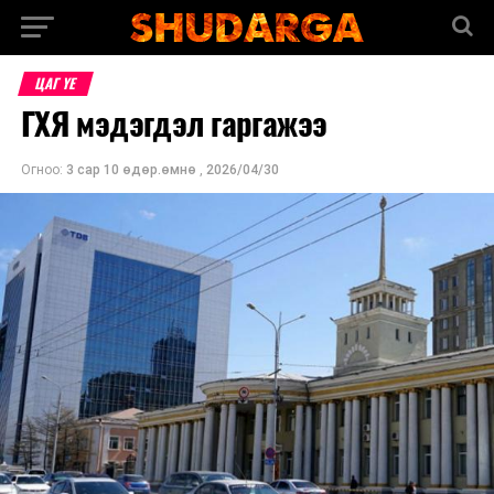
ЦАГ ҮЕ
ГХЯ мэдэгдэл гаргажээ
Огноо:
3 сар 10 өдөр.өмнө
,
2026/04/30