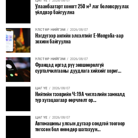
ЦАГ ҮЕ
2026/08/07
Улаанбаатарт хоногт 250 м³ лаг боловсруулах
үйлдвэр байгуулна
УЛСТӨР НИЙГЭМ
2026/08/07
Нэгдүгээр ангийн элсэлтийг E-Mongolia-аар
зохион байгуулна
УЛСТӨР НИЙГЭМ
2026/08/07
Францад иргэд рүү зөвшөөрөлгүй
сурталчилгааны дуудлага хийхийг хориг...
ЦАГ ҮЕ
2026/08/07
Нийтийн тээврийн Ч:19А чиглэлийн замналд
түр хугацаагаар өөрчлөлт ор...
ЦАГ ҮЕ
2026/08/07
Автомашины улсын дугаар сондгой тоогоор
төгссөн бол өнөөдөр шатахуун...