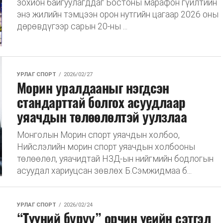
зохион байгуулагддаг Бостоны марафон гүйлтийн
энэ жилийн тэмцээн орон нутгийн цагаар 2026 оны
дөрөвдүгээр сарын 20-ны ...
УРЛАГ СПОРТ
2026/02/27
Морин уралдааныг нэгдсэн
стандарттай болгох асуудлаар
уяачдын төлөөлөлтэй уулзлаа
Монголын Морин спорт уяачдын холбоо,
Нийслэлийн морин спорт уяачдын холбооны
төлөөлөл, уяачидтай НЗД-ын нийгмийн бодлогын
асуудал хариуцсан зөвлөх Б.Сэмжидмаа б...
УРЛАГ СПОРТ
2026/02/24
“Түүний буруу” орчин үеийн сэтгэл