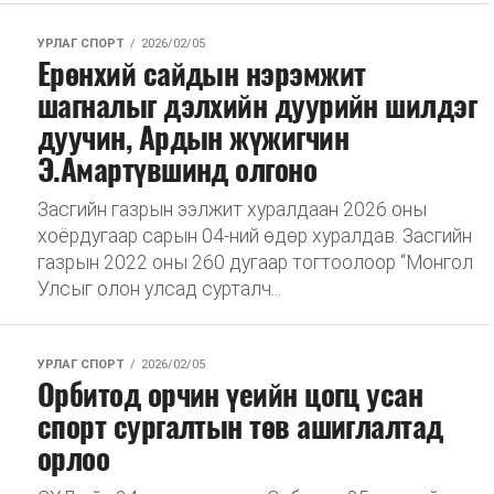
УРЛАГ СПОРТ
2026/02/05
Ерөнхий сайдын нэрэмжит
шагналыг дэлхийн дуурийн шилдэг
дуучин, Ардын жүжигчин
Э.Амартүвшинд олгоно
Засгийн газрын ээлжит хуралдаан 2026 оны
хоёрдугаар сарын 04-ний өдөр хуралдав. Засгийн
газрын 2022 оны 260 дугаар тогтоолоор “Монгол
Улсыг олон улсад сурталч...
УРЛАГ СПОРТ
2026/02/05
Орбитод орчин үеийн цогц усан
спорт сургалтын төв ашиглалтад
орлоо