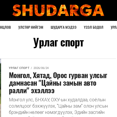
ОНЦЛОВ
УЛСТӨР НИЙГЭМ
ШУДАРГА МЭДЭЭ
ҮЗЭЛ БОДОЛ
УРЛ
Урлаг спорт
УРЛАГ СПОРТ
2026/06/24
Монгол, Хятад, Орос гурван улсыг
дамнасан "Цайны замын авто
ралли" эхэллээ
Монгол улс, БНХАУ, ОХУ-ын худалдаа, соёлын
солилцоог бэхжүүлэх, "Цайны зам" олон улсын
брэндийн нөлөөг нэмэгдүүлэх, Эдийн засгийн