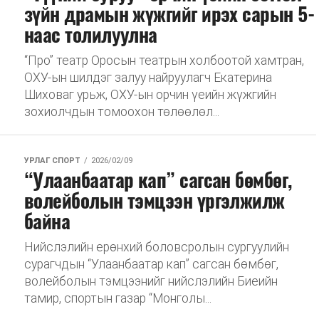
зүйн драмын жүжгийг ирэх сарын 5-
наас толилуулна
“Про” театр Оросын театрын холбоотой хамтран,
ОХУ-ын шилдэг залуу найруулагч Екатерина
Шиховаг урьж, ОХУ-ын орчин үеийн жүжгийн
зохиолчдын томоохон төлөөлөл...
УРЛАГ СПОРТ
2026/02/09
“Улаанбаатар кап” сагсан бөмбөг,
волейболын тэмцээн үргэлжилж
байна
Нийслэлийн ерөнхий боловсролын сургуулийн
сурагчдын “Улаанбаатар кап” сагсан бөмбөг,
волейболын тэмцээнийг нийслэлийн Биеийн
тамир, спортын газар “Монголы...