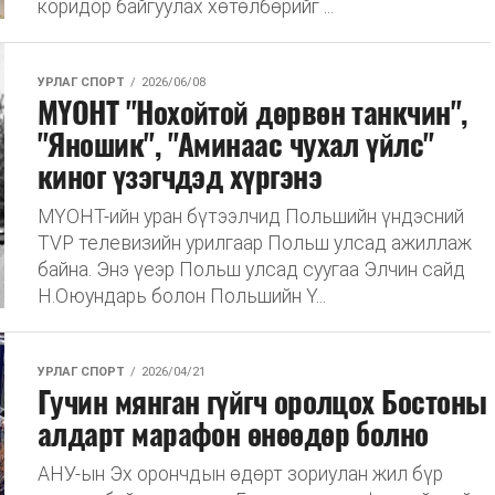
коридор байгуулах хөтөлбөрийг ...
УРЛАГ СПОРТ
2026/06/08
МҮОНТ "Нохойтой дөрвөн танкчин",
"Яношик", "Аминаас чухал үйлс"
киног үзэгчдэд хүргэнэ
МҮОНТ-ийн уран бүтээлчид Польшийн үндэсний
TVP телевизийн урилгаар Польш улсад ажиллаж
байна. Энэ үеэр Польш улсад суугаа Элчин сайд
Н.Оюундарь болон Польшийн Ү...
УРЛАГ СПОРТ
2026/04/21
Гучин мянган гүйгч оролцох Бостоны
алдарт марафон өнөөдөр болно
АНУ-ын Эх орончдын өдөрт зориулан жил бүр