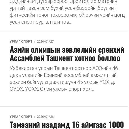
СХД-ийн 34 дүгээр хороо, Орбитод 25 метрийн
урттай таван зам бүхий усан бассейн, боулинг,
фитнесийн тоног төхөөрөмжтэй орчин үеийн цогц
усан спорт сургалтын төв...
УРЛАГ СПОРТ
2026/01/27
Азийн олимпын зөвлөлийн ерөнхий
Ассамблей Ташкент хотноо боллоо
Узбекистан улсын Ташкент хотноо АОЗ-ийн 46
дахь удаагийн Ерөнхий ассамблей амжилттай
зохион байгуулагдаж гишүүн 45 улсын ҮОХ-д,
ОУОХ, ҮОХХ, Олон улсын спорт хол...
УРЛАГ СПОРТ
2026/01/26
Тэмээний наадамд 16 аймгаас 1000