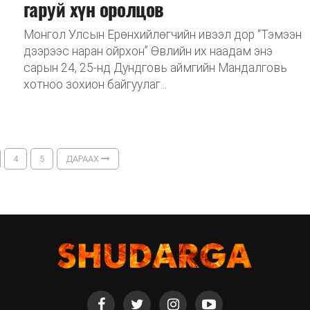
гаруй хүн оролцов
Монгол Улсын Ерөнхийлөгчийн ивээл дор “Тэмээн
дээрээс наран ойрхон” Өвлийн их наадам энэ
сарын 24, 25-нд Дундговь аймгийн Мандалговь
хотноо зохион байгуулаг...
4
5
ДАРААХ