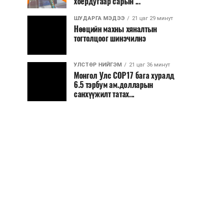
хоёрдугаар сарын ...
ШУДАРГА МЭДЭЭ
21 цаг 29 минут
Нөөцийн махны хяналтын
тогтолцоог шинэчилнэ
УЛСТӨР НИЙГЭМ
21 цаг 36 минут
Монгол Улс COP17 бага хуралд
6.5 тэрбум ам.долларын
санхүүжилт татах...