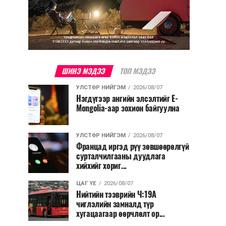
ШИНЭ МЭДЭЭ
ТОП МЭДЭЭ
УЛСТӨР НИЙГЭМ
2026/08/07
Нэгдүгээр ангийн элсэлтийг E-
Mongolia-аар зохион байгуулна
УЛСТӨР НИЙГЭМ
2026/08/07
Францад иргэд рүү зөвшөөрөлгүй
сурталчилгааны дуудлага
хийхийг хориг...
ЦАГ ҮЕ
2026/08/07
Нийтийн тээврийн Ч:19А
чиглэлийн замналд түр
хугацаагаар өөрчлөлт ор...