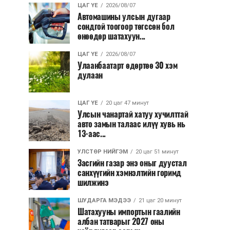
ЦАГ ҮЕ
2026/08/07
Автомашины улсын дугаар
сондгой тоогоор төгссөн бол
өнөөдөр шатахуун...
ЦАГ ҮЕ
2026/08/07
Улаанбаатарт өдөртөө 30 хэм
дулаан
ЦАГ ҮЕ
20 цаг 47 минут
Улсын чанартай хатуу хучилттай
авто замын талаас илүү хувь нь
13-аас...
УЛСТӨР НИЙГЭМ
20 цаг 51 минут
Засгийн газар энэ оныг дуустал
санхүүгийн хэмнэлтийн горимд
шилжинэ
ШУДАРГА МЭДЭЭ
21 цаг 20 минут
Шатахууны импортын гаалийн
албан татварыг 2027 оны