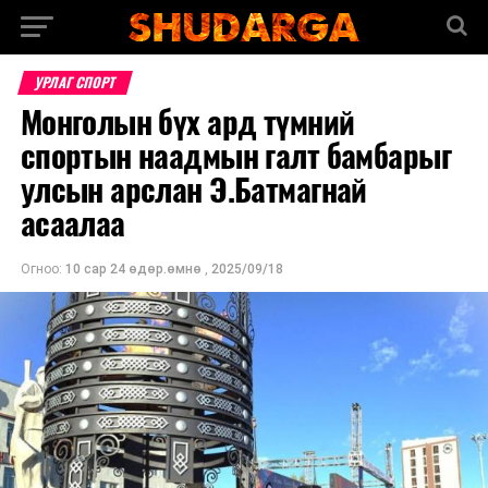
УРЛАГ СПОРТ
Монголын бүх ард түмний
спортын наадмын галт бамбарыг
улсын арслан Э.Батмагнай
асаалаа
Огноо:
10 сар 24 өдөр.өмнө
,
2025/09/18