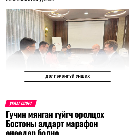
ДЭЛГЭРЭНГҮЙ УНШИХ
УРЛАГ СПОРТ
Гучин мянган гүйгч оролцох
Уулзалтаар Польш болон Монголын өв соёл, ахуй
Бостоны алдарт марафон
амьдрал, үндэстний онцлогийг харуулсан
бүтээлүүдийг солилцохоор боллоо.
өнөөдөр болно