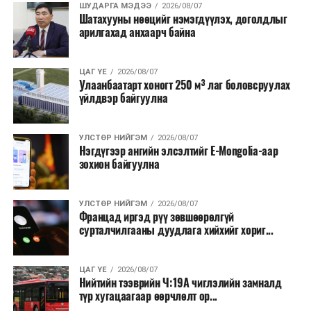
ШУДАРГА МЭДЭЭ
2026/08/07
Шатахууны нөөцийг нэмэгдүүлэх, доголдлыг
арилгахад анхаарч байна
ЦАГ ҮЕ
2026/08/07
Улаанбаатарт хоногт 250 м³ лаг боловсруулах
үйлдвэр байгуулна
УЛСТӨР НИЙГЭМ
2026/08/07
Нэгдүгээр ангийн элсэлтийг E-Mongolia-аар
зохион байгуулна
УЛСТӨР НИЙГЭМ
2026/08/07
Францад иргэд рүү зөвшөөрөлгүй
сурталчилгааны дуудлага хийхийг хориг...
ЦАГ ҮЕ
2026/08/07
Нийтийн тээврийн Ч:19А чиглэлийн замналд
түр хугацаагаар өөрчлөлт ор...