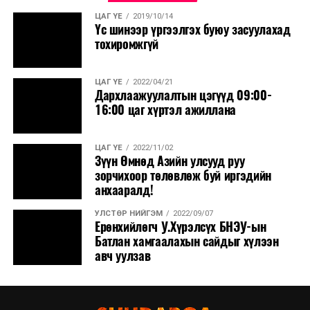
ЦАГ ҮЕ
2019/10/14
Үс шинээр үргээлгэх буюу засуулахад
тохиромжгүй
ЦАГ ҮЕ
2022/04/21
Дархлаажуулалтын цэгүүд 09:00-
16:00 цаг хүртэл ажиллана
ЦАГ ҮЕ
2022/11/02
Зүүн Өмнөд Азийн улсууд руу
зорчихоор төлөвлөж буй иргэдийн
анхааралд!
УЛСТӨР НИЙГЭМ
2022/09/07
Ерөнхийлөгч У.Хүрэлсүх БНЭУ-ын
Батлан хамгаалахын сайдыг хүлээн
авч уулзав