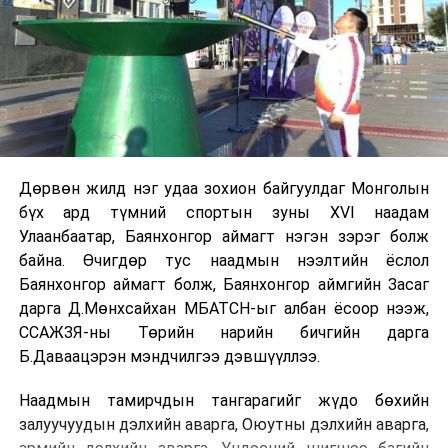
Дөрвөн жилд нэг удаа зохион байгуулдаг Монголын
бүх ард түмний спортын зуны XVI наадам
Улаанбаатар, Баянхонгор аймагт нэгэн зэрэг болж
байна. Өчигдөр тус наадмын нээлтийн ёслол
Баянхонгор аймагт болж, Баянхонгор аймгийн Засаг
дарга Д.Мөнхсайхан МБАТСН-ыг албан ёсоор нээж,
ССАЖЗЯ-ны Төрийн нарийн бичгийн дарга
Б.Даваацэрэн мэндчилгээ дэвшүүллээ.
Наадмын тамирчдын тангарагийг жүдо бөхийн
залуучуудын дэлхийн аварга, Оюутны дэлхийн аварга,