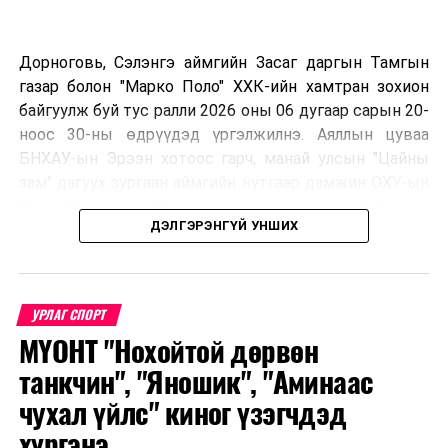
Дорноговь, Сэлэнгэ аймгийн Засаг даргын Тамгын
газар болон "Марко Поло" ХХК-ийн хамтран зохион
байгуулж буй тус ралли 2026 оны 06 дугаар сарын 20-
ноос 30-ны өдрүүдэд үргэлжилнэ. Аяллын цуваа
БНХАУ-ын Эрээн хотоос гарч, манай улсын "Цайны
зам" дагуух зургаан аймгийн нутгаар дамжин ОХУ-ын
Улаан-Үд хотноо барианд орох маршруттай бөгөөд
ДЭЛГЭРЭНГҮЙ УНШИХ
улс тус бүрээс авто спорт сонирхогч тамирчдын 10
автомашин, нийт 75 гаруй хүн бүхий аяллын баг,
хэвлэл мэдээллийн төлөөлөл оролцож байна.
УРЛАГ СПОРТ
МҮОНТ "Нохойтой дөрвөн
Тус автомашинтай брэнд аяллыг зохион байгуулах
танкчин", "Яношик", "Аминаас
шийдвэрийг гурван орны Аялал жуулчлалын сайд
чухал үйлс" киног үзэгчдэд
нарын 2025 онд Дархан-Уул аймагт хийсэн IX
хүргэнэ
уулзалтын үеэр гаргасан бөгөөд энэхүү санаачилгыг