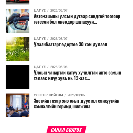
ЦАГ ҮЕ
2026/08/07
Автомашины улсын дугаар сондгой тоогоор
төгссөн бол өнөөдөр шатахуун...
ЦАГ ҮЕ
2026/08/07
Улаанбаатарт өдөртөө 30 хэм дулаан
ЦАГ ҮЕ
2026/08/06
Улсын чанартай хатуу хучилттай авто замын
талаас илүү хувь нь 13-аас...
УЛСТӨР НИЙГЭМ
2026/08/06
Засгийн газар энэ оныг дуустал санхүүгийн
хэмнэлтийн горимд шилжинэ
САНАЛ БОЛГОХ