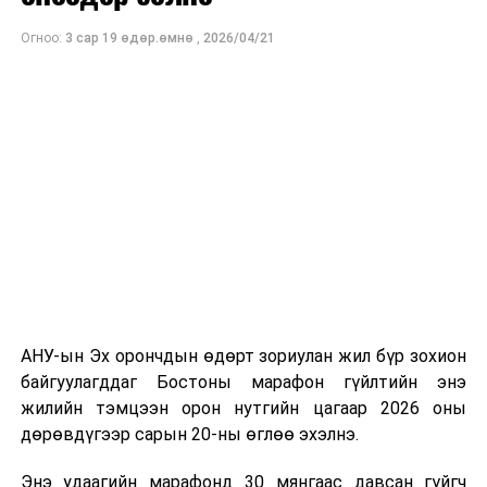
МҮОНТ, "Дэлхийн морьтнууд" төслийн хамтран
Огноо:
3 сар 19 өдөр.өмнө
,
2026/04/21
бүтээсэн "Зөн дагасан монгол адуу" баримтат киног
долоодугаар сарын 13-нд Дэлхийн адууны өдрөөр
Польш улсын үзэгчдийн хүртээл болгоно.
АНУ-ын Эх орончдын өдөрт зориулан жил бүр зохион
байгуулагддаг Бостоны марафон гүйлтийн энэ
жилийн тэмцээн орон нутгийн цагаар 2026 оны
дөрөвдүгээр сарын 20-ны өглөө эхэлнэ.
Энэ удаагийн марафонд 30 мянгаас давсан гүйгч