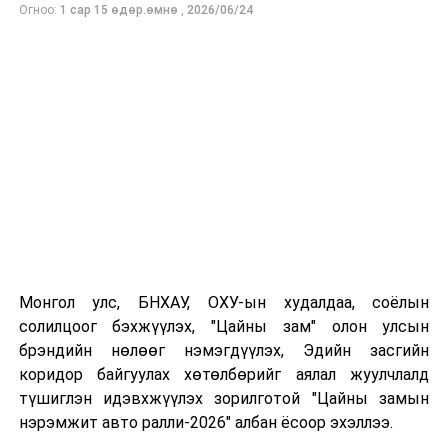
Хөдөлмөрийн баатар, гавьяат тамирчин
Огноо:
1 сар 15 өдөр.өмнө
,
2026/06/24
М.Уранцэцэгийн хамтаар асааж байв.
Монголын бүх ард түмний спортын ХVI наадам
спортын 28 төрөлд, 163 жин, зайд, 879 багц медалийн
төлөө 21 аймаг, 9 дүүргийн 3146 тамирчин өрсөлдөж
байна.
Монгол улс, БНХАУ, ОХУ-ын худалдаа, соёлын
солилцоог бэхжүүлэх, "Цайны зам" олон улсын
брэндийн нөлөөг нэмэгдүүлэх, Эдийн засгийн
коридор байгуулах хөтөлбөрийг аялал жуулчлалд
түшиглэн идэвхжүүлэх зорилготой "Цайны замын
нэрэмжит авто ралли-2026" албан ёсоор эхэллээ.