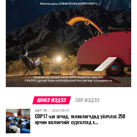
хамгийн эртний марафонуудын нэг бөгөөд анх 1897
онд зохион байгуулагдсан. Түүнээс хойш жил бүр
тасралтгүй зохион байгуулагдаж ирсэн бөгөөд АНУ-
ын Эх орончдын өдөрт зориулан дөрөвдүгээр сарын
гурав дахь Даваа гаригт уламжлал болгон явуулдаг.
Олон улсын марафоны тэмцээнүүд дундаас нэр
хүндээрээ тэргүүлэх энэхүү уралдаанд оролцохын
тулд гүйгчид тодорхой босго хугацаа давсан байх
шаардлагатай нь онцлог юм.
ШИНЭ МЭДЭЭ
ТОП МЭДЭЭ
ЦАГ ҮЕ
2026/08/07
COP17-ын зочид, төлөөлөгчдөд үйлчлэх 250
орчим жолоочийг сургалтад х...