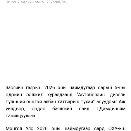
Огноо:
2 өдрийн өмнө
,
2026/08/06
сургалтад хамруулах ажлыг зохион байгуулдаг
гэж
нийлүүлэлтийг тогтворжуулах хүрээнд бусад эх
Эрчим хүчний яамнаас мэдээллээ.
үүсвэрийг нэмэгдүүлэх чиглэлд анхаарч байна.
Замын-Үүд боомтоор 2000 тонн дизель түлш орж
ирсэн бөгөөд шилжүүлэн ачих ажиллагаа хийгдэж
байна" гэлээ
гэж Аж үйлдвэр, эрдэс баялгийн яамнаас
мэдээллээ.
Засгийн газрын 2026 оны наймдугаар сарын 5-ны
өдрийн ээлжит хуралдаанд “Автобензин, дизель
түлшний онцгой албан татварын тухай” асуудлыг Аж
үйлдвэр, эрдэс баялгийн сайд Г.Дамдинням
УНШСАН:
1643
танилцууллаа.
ДАРААХ МЭДЭЭ
Монгол Улс 2026 оны наймдугаар сард ОХУ-ын
Долоо дахь ээлжийн 40 тусгай зориулалтын машин