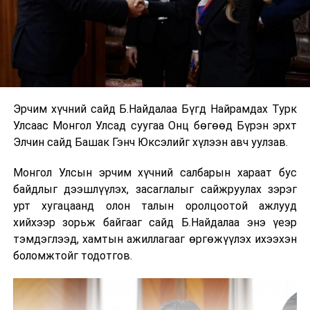
Эрчим хүчний сайд Б.Найдалаа Бүгд Найрамдах Турк
Улсаас Монгол Улсад суугаа Онц бөгөөд Бүрэн эрхт
Элчин сайд Башак Гэнч Юксэлийг хүлээн авч уулзав.
Монгол Улсын эрчим хүчний салбарын хараат бус
байдлыг дээшлүүлэх, засаглалыг сайжруулах зэрэг
урт хугацаанд олон талын оролцоотой ажлууд
хийхээр зорьж байгааг сайд Б.Найдалаа энэ үеэр
тэмдэглээд, хамтын ажиллагааг өргөжүүлэх ихээхэн
боломжтойг тодотгов.