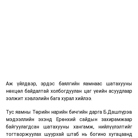
авч буй аж. Иймээс эл салбарын хамтын ажиллагааг
өргөжүүлэх боломжтойг илэрхийллээ.
Эрчим хүчний салбарын шинэчлэлийг богино
хугацаанд хийсэн туршлага нь монголчуудын
анхаарлыг ихээхэн татдагийг Б.Найдалаа сайд
тодотгоод, “Гадаад хамтын ажиллагаа, хөрөнгө
оруулалтад өмнөхөөс илүү нээлттэй байхыг зорьж
байгаа” гэв. Турк улсын Засгийн газрын зүгээс, эсвэл
хувийн хэвшилтэйгээ хамтраад Монголд төсөл
хэрэгжүүлэх талаар судлахыг хүсээд, эрчим хүчний
салбарын боловсон хүчин бэлтгэх, дахин сургах,
Аж үйлдвэр, эрдэс баялгийн яамнаас шатахууны
дадлагажуулах, сэргээгдэх эрчим хүчний
нөхцөл байдалтай холбогдуулан цаг үеийн асуудлаар
үйлдвэрлэлийг нэмэгдүүлэхэд богино хугацаанд ахиц
ээлжит хэвлэлийн бага хурал хийлээ.
гаргасан туршлагаас нь судлах зэргээр хамтран
Тус яамны Төрийн нарийн бичгийн дарга Б.Дашпүрэв
ажиллах саналтай байгаагаа мөн илэрхийллээ.
мэдээллийн эхэнд Ерөнхий сайдын захирамжаар
байгуулагдсан шатахууны хангамж, нийлүүлэлтийг
тогтворжуулах шуурхай штаб нь богино хугацаанд