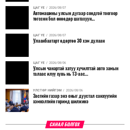
ЦАГ ҮЕ
2026/08/07
Түүнчлэн түлш, улаанбуудай, хүнсний ногооны нөөц
Автомашины улсын дугаар сондгой тоогоор
бүрдүүлэх зоорь, агуулах барих аж ахуйн нэгжүүдэд
төгссөн бол өнөөдөр шатахуун...
хөнгөлөлттэй зээл олгох, цахилгааны хөнгөлөлт
үзүүлэхийг салбарын сайд нарт үүрэг болголоо.
ЦАГ ҮЕ
2026/08/07
Улаанбаатарт өдөртөө 30 хэм дулаан
ЦАГ ҮЕ
2026/08/06
Улсын чанартай хатуу хучилттай авто замын
талаас илүү хувь нь 13-аас...
УЛСТӨР НИЙГЭМ
2026/08/06
Засгийн газар энэ оныг дуустал санхүүгийн
хэмнэлтийн горимд шилжинэ
САНАЛ БОЛГОХ