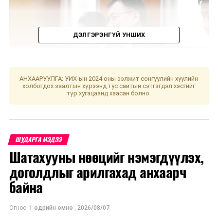
ДЭЛГЭРЭНГҮЙ УНШИХ
АНХААРУУЛГА: УИХ-ын 2024 оны ээлжит сонгуулийн хуулийн
холбогдох заалтын хүрээнд тус сайтын сэтгэгдэл хэсгийг
түр хугацаанд хаасан болно.
Монголд хөрөнгө оруулах сонирхолтой Туркийн
ШУДАРГА МЭДЭЭ
хувийн хэвшлийнхний тоо нэмэгдэж буй бөгөөд
Шатахууны нөөцийг нэмэгдүүлэх,
манай улсыг сэргээгдэх эрчим хүчний асар их
боломжтой хэмээн үзэж байгаагаа Элчин сайд Башак
доголдлыг арилгахад анхаарч
Гэнч Юксэл онцолсон юм. Сүүлийн жилүүдэд тус улс
байна
сэргээгдэх эх үүсвэрээс эрчим хүч үйлдвэрлэхэд
ихээхэн амжилт гаргасан байна. Одоогоор эрчим
Огноо:
1 өдрийн өмнө
,
2026/08/07
хүчнийхээ 60 хувийг сэргээгдэх эх үүсвэрээс гарган