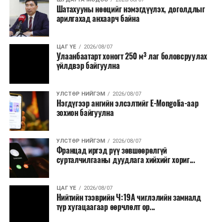
Шатахууны нөөцийг нэмэгдүүлэх, доголдлыг
болон арилжааны банкуудтай хамтран стратегийн
арилгахад анхаарч байна
бүтээгдэхүүний нөөц бүрдүүлэх, хадгалах, түгээх,
борлуулах бүх шатанд цахим төлбөрийн баримт
үйлдэж, бүртгэлийг ил тод болгох юм.
ЦАГ ҮЕ
2026/08/07
Улаанбаатарт хоногт 250 м³ лаг боловсруулах
үйлдвэр байгуулна
2026 оны намар бэлтгэж, 2027 оны хавар худалдаанд
гаргах нөөцийн махны бүрдүүлэлтэд Нийслэлийн
Засаг дарга Б.Пүрэвдагваг онцгойлон анхаарч
УЛСТӨР НИЙГЭМ
2026/08/07
Нэгдүгээр ангийн элсэлтийг E-Mongolia-аар
ажиллахыг Ерөнхий сайд үүрэг болгожээ.
зохион байгуулна
Нөөцийн махыг цахим системд бүртгэснээр мах
бэлтгэлийн явц, нөөцийн үлдэгдэл ил тод болно. Мөн
УЛСТӨР НИЙГЭМ
2026/08/07
хөнгөлөлттэй зээлийг зориулалтын бусаар ашиглах
Францад иргэд рүү зөвшөөрөлгүй
сурталчилгааны дуудлага хийхийг хориг...
явдлыг таслан зогсоох, хүртээмжийг нэмэгдүүлэх,
өрсөлдөөнийг бий болгох боломжтой гэж үзжээ.
ЦАГ ҮЕ
2026/08/07
Иргэд агуулах, үйлдвэрээс махаа шууд худалдан авах,
Нийтийн тээврийн Ч:19А чиглэлийн замналд
түр хугацаагаар өөрчлөлт ор...
малчид системээр дамжуулан бүтээгдэхүүнээ
эцсийн хэрэглэгчид борлуулах боломж бүрдэх юм.