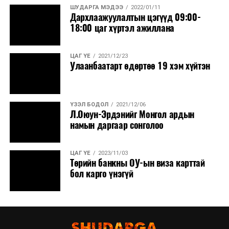
ШУДАРГА МЭДЭЭ
2022/01/11
Дархлаажуулалтын цэгүүд 09:00-
18:00 цаг хүртэл ажиллана
ЦАГ ҮЕ
2021/12/23
Улаанбаатарт өдөртөө 19 хэм хүйтэн
ҮЗЭЛ БОДОЛ
2021/12/06
Л.Оюун-Эрдэнийг Монгол ардын
намын даргаар сонголоо
ЦАГ ҮЕ
2023/11/03
Төрийн банкны ОУ-ын виза карттай
бол карго үнэгүй