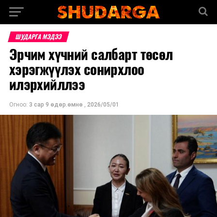
ШУДАРГА МЭДЭЭ
Эрчим хүчний салбарт төсөл
хэрэгжүүлэх сонирхлоо
илэрхийллээ
Огноо:
3 сар 9 өдөр.өмнө
,
2026/05/01