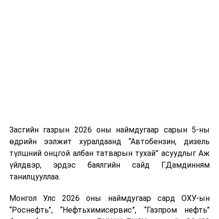
үүсвэрийг нэмэгдүүлэх чиглэлд анхаарч байна.
Замын-Үүд боомтоор 2000 тонн дизель түлш орж
ирсэн бөгөөд шилжүүлэн ачих ажиллагаа хийгдэж
байна" гэлээ
гэж Аж үйлдвэр, эрдэс баялгийн яамнаас
мэдээллээ.
Засгийн газрын 2026 оны наймдугаар сарын 5-ны
өдрийн ээлжит хуралдаанд “Автобензин, дизель
түлшний онцгой албан татварын тухай” асуудлыг Аж
үйлдвэр, эрдэс баялгийн сайд Г.Дамдинням
танилцууллаа.
Монгол Улс 2026 оны наймдугаар сард ОХУ-ын
“Роснефть”, “Нефтьхимисервис”, “Газпром нефть”