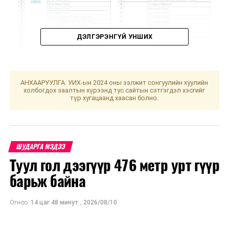
ДЭЛГЭРЭНГҮЙ УНШИХ
АНХААРУУЛГА: УИХ-ын 2024 оны ээлжит сонгуулийн хуулийн
холбогдох заалтын хүрээнд тус сайтын сэтгэгдэл хэсгийг
түр хугацаанд хаасан болно.
ШУДАРГА МЭДЭЭ
Туул гол дээгүүр 476 метр урт гүүр
барьж байна
Огноо:
14 цаг 48 минут
,
2026/08/10