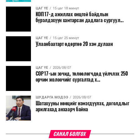
хөнгөвчлөх, шаардлага хангасан зөвшөөрлийн
ЦАГ ҮЕ
15 цаг 18 минут
КОП17-д ажиллах онцгой байдлын
хүсэлтийг түргэн шийдвэрлэх, шатахууны
бүрэлдэхүүн хамтарсан дадлага сургуул...
нийлүүлэлтийн тогтвортой байдлыг хангахыг
холбогдох сайд нарт үүрэг болголоо.
ЦАГ ҮЕ
15 цаг 25 минут
Улаанбаатарт өдөртөө 20 хэм дулаан
ЦАГ ҮЕ
2026/08/07
COP17-ын зочид, төлөөлөгчдөд үйлчлэх 250
орчим жолоочийг сургалтад х...
ШУДАРГА МЭДЭЭ
2026/08/07
Шатахууны нөөцийг нэмэгдүүлэх, доголдлыг
арилгахад анхаарч байна
САНАЛ БОЛГОХ