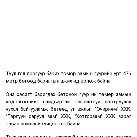
УНШСАН:
1410
ДАРААХ МЭДЭЭ
Х.Нямбаатар: Монгол Улсад 43 жил хүлээсэн Дулааны
тавдугаар цахилгаан станцын бүтээн байгуулалтыг
албан ёсоор эхлүүллээ
ӨМНӨХ МЭДЭЭ
Баянгол дүүргийн 1 дүгээр хороонд ашиглалтын
шаардлага хангахгүй барилгыг буулгаж, нийтийн
Туул гол дээгүүр барих төмөр замын гүүрийн урт 476
эзэмшлийн талбай байгуулна
метр бөгөөд барилгын ажил ид өрнөж байна.
Энэ хэсэгт баригдах бетонон гүүр нь төмөр замын
хөдөлгөөнийг найдвартай, тасралтгүй нэвтрүүлэх
чухал байгууламж бөгөөд уг ажлыг "Очирням" ХХК,
"Тэргүүн саруул зам" ХХК, "Хотгорзам" ХХК зэрэг
таван компани гүйцэтгэж байна.