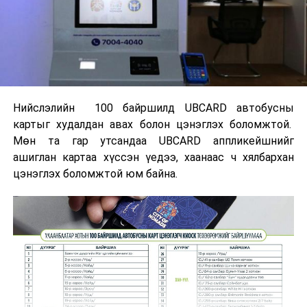
Нийслэлийн 100 байршилд UBCARD автобусны
картыг худалдан авах болон цэнэглэх боломжтой.
Мөн та гар утсандаа UBCARD аппликейшнийг
ашиглан картаа хүссэн үедээ, хаанаас ч хялбархан
цэнэглэх боломжтой юм байна.