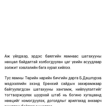
гардан гүйцэтгэж байна.
Компанийн удирдлагуудын мэдээлснээр газарзүйн
хүндрэлтэй нөхцөлд ажиллаж байгаа ч шаардлагатай
инженерийн шийдлийг хэрэгжүүлж, дам нуруу
угсралтын ажлыг төлөвлөсөн хугацаанд дуусгахаар
хичээн ажиллаж байна гэв
гэж Зам, тээврийн яамнаас
мэдээллээ.
Аж үйлдвэр, эрдэс баялгийн яамнаас шатахууны
нөхцөл байдалтай холбогдуулан цаг үеийн асуудлаар
ээлжит хэвлэлийн бага хурал хийлээ.
Тус яамны Төрийн нарийн бичгийн дарга Б.Дашпүрэв
мэдээллийн эхэнд Ерөнхий сайдын захирамжаар
байгуулагдсан шатахууны хангамж, нийлүүлэлтийг
тогтворжуулах шуурхай штаб нь богино хугацаанд
нөөцийг нэмэгдүүлэх, доголдлыг арилгахад анхаарч