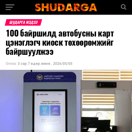
ШУДАРГА МЭДЭЭ
100 байршилд автобусны карт
цэнэглэгч киоск төхөөрөмжийг
байршуулжээ
Огноо:
3 сар 7 өдөр.өмнө
,
2026/05/05