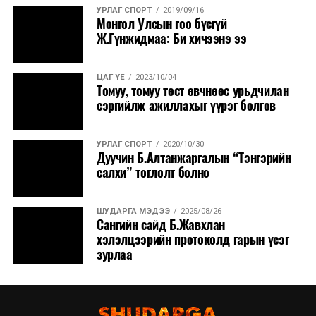
УРЛАГ СПОРТ
2019/09/16
Монгол Улсын гоо бүсгүй
Ж.Гүнжидмаа: Би хичээнэ ээ
ЦАГ ҮЕ
2023/10/04
Томуу, томуу төст өвчнөөс урьдчилан
сэргийлж ажиллахыг үүрэг болгов
УРЛАГ СПОРТ
2020/10/30
Дуучин Б.Алтанжаргалын “Тэнгэрийн
салхи” тоглолт болно
ШУДАРГА МЭДЭЭ
2025/08/26
Сангийн сайд Б.Жавхлан
хэлэлцээрийн протоколд гарын үсэг
зурлаа