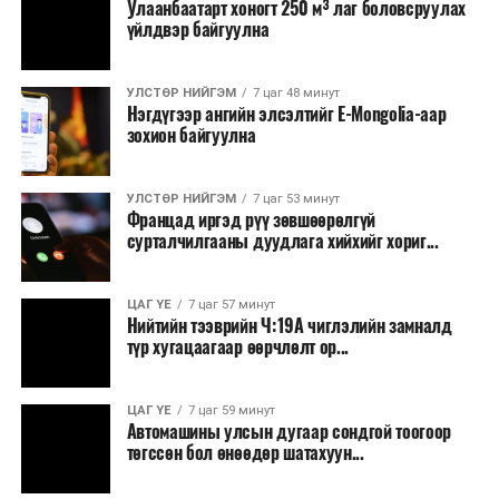
Улаанбаатарт хоногт 250 м³ лаг боловсруулах
үйлдвэр байгуулна
УЛСТӨР НИЙГЭМ
7 цаг 48 минут
Нэгдүгээр ангийн элсэлтийг E-Mongolia-аар
зохион байгуулна
УЛСТӨР НИЙГЭМ
7 цаг 53 минут
Францад иргэд рүү зөвшөөрөлгүй
сурталчилгааны дуудлага хийхийг хориг...
ЦАГ ҮЕ
7 цаг 57 минут
Нийтийн тээврийн Ч:19А чиглэлийн замналд
түр хугацаагаар өөрчлөлт ор...
ЦАГ ҮЕ
7 цаг 59 минут
Автомашины улсын дугаар сондгой тоогоор
төгссөн бол өнөөдөр шатахуун...