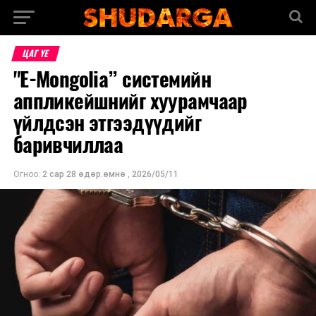
ЦАГ ҮЕ
"E-Mongolia” системийн
аппликейшнийг хуурамчаар
үйлдсэн этгээдүүдийг
баривчиллаа
Огноо:
2 сар 28 өдөр.өмнө
,
2026/05/11