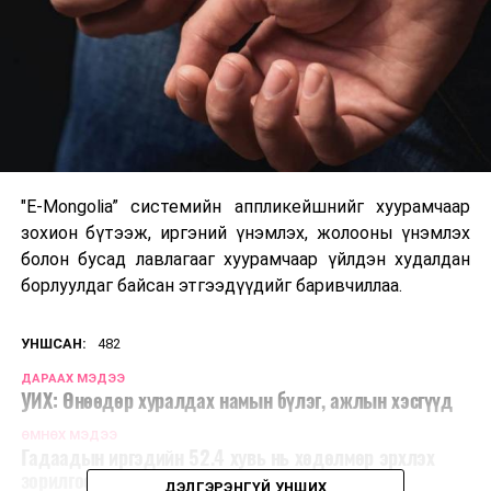
"E-Mongolia” системийн аппликейшнийг хуурамчаар
зохион бүтээж, иргэний үнэмлэх, жолооны үнэмлэх
болон бусад лавлагааг хуурамчаар үйлдэн худалдан
борлуулдаг байсан этгээдүүдийг баривчиллаа.
УНШСАН:
482
ДАРААХ МЭДЭЭ
УИХ: Өнөөдөр хуралдах намын бүлэг, ажлын хэсгүүд
ӨМНӨХ МЭДЭЭ
Гадаадын иргэдийн 52.4 хувь нь хөдөлмөр эрхлэх
зорилгоор оршин сууж байна
ДЭЛГЭРЭНГҮЙ УНШИХ