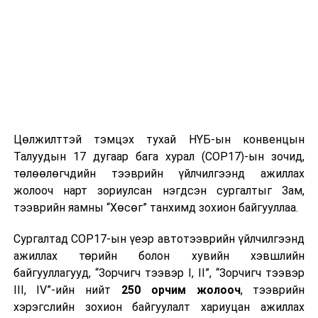
Цөлжилттэй тэмцэх тухай НҮБ-ын конвенцын
Талуудын 17 дугаар бага хурал (COP17)-ын зочид,
төлөөлөгчдийн тээврийн үйлчилгээнд ажиллах
жолооч нарт зориулсан нэгдсэн сургалтыг Зам,
тээврийн яамны “Хөсөг” танхимд зохион байгууллаа.
Сургалтад COP17-ын үеэр автотээврийн үйлчилгээнд
ажиллах төрийн болон хувийн хэвшлийн
байгууллагууд, “Зорчигч тээвэр I, II”, “Зорчигч тээвэр
III, IV”-ийн нийт
250 орчим жолооч
, тээврийн
хэрэгслийн зохион байгуулалт хариуцан ажиллах