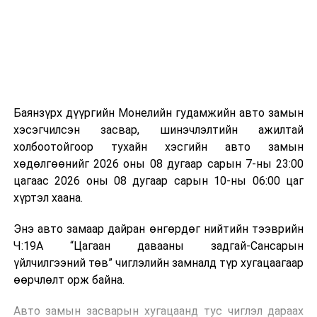
зориулалттай. Лагийг өндөр температурт шатааснаар
эзлэхүүн нь 90 хүртэл хувиар буурч, бактери, вирус
болон бусад өвчин үүсгэгч бичил биетнийг устгах
боломжтой.
Түүнчлэн шаталтын явцад үүсэх дулааныг цахилгаан
болон дулааны эрчим хүч үйлдвэрлэхэд ашиглаж
Баянзүрх дүүргийн Монелийн гудамжийн авто замын
болдог. Зарим технологийн хувьд шаталтын дараа
хэсэгчилсэн засвар, шинэчлэлтийн ажилтай
үлдэх үнснээс фосфор зэрэг ашигт эрдсийг сэргээн
холбоотойгоор тухайн хэсгийн авто замын
авах боломжтой аж.
хөдөлгөөнийг 2026 оны 08 дугаар сарын 7-ны 23:00
цагаас 2026 оны 08 дугаар сарын 10-ны 06:00 цаг
Япон, Герман, Швейцар, Нидерланд, Өмнөд Солонгос
хүртэл хаана.
зэрэг улс лаг хатаах, шатаах технологийг ашиглаж
байна. Тухайлбал, Германд лаг шатаах үйлдвэрээс
Энэ авто замаар дайран өнгөрдөг нийтийн тээврийн
гарсан үнснээс фосфор сэргээн авах технологи
Ч:19А “Цагаан давааны задгай-Сансарын
ашигладаг бол Нидерландад төвлөрсөн лаг
үйлчилгээний төв” чиглэлийн замналд түр хугацаагаар
боловсруулах үйлдвэрүүдээр дулаан, цахилгаан
өөрчлөлт орж байна.
эрчим хүч үйлдвэрлэдэг.
Авто замын засварын хугацаанд тус чиглэл дараах