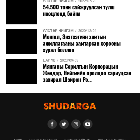
УЛСТӨР НИЙГЭМ
2022/07/20
54.500 тонн сайжруулсан түлш
нөөцлөөд байна
УЛСТӨР НИЙГЭМ
2020/12/04
Монгол, Энэтхэгийн хамтын
ажиллагааны хамтарсан хорооны
хурал боллоо
ЦАГ ҮЕ
2023/09/05
Мянганы Сорилтын Корпорацын
Жендэр, Нийгмийн оролцоо хариуцсан
захирал Шэйрон Ро...