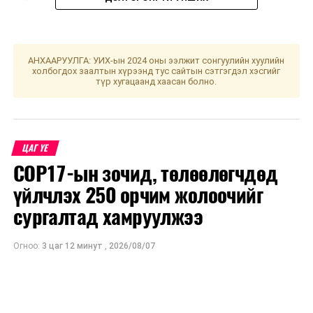
АНХААРУУЛГА: УИХ-ын 2024 оны ээлжит сонгуулийн хуулийн
холбогдох заалтын хүрээнд тус сайтын сэтгэгдэл хэсгийг
түр хугацаанд хаасан болно.
ЦАГ ҮЕ
COP17-ын зочид, төлөөлөгчдөд
үйлчлэх 250 орчим жолоочийг
сургалтад хамруулжээ
Огноо:
3 цаг 12 минут
,
2026/08/07