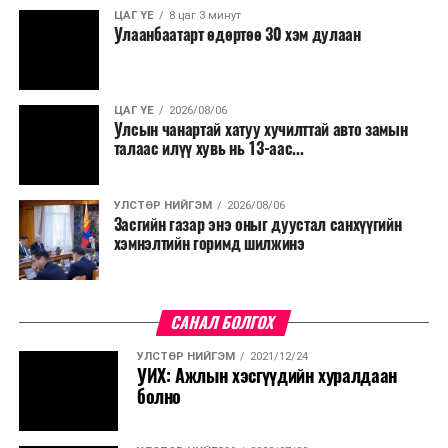
ЦАГ ҮЕ
8 цаг 3 минут
Улаанбаатарт өдөртөө 30 хэм дулаан
ЦАГ ҮЕ
2026/08/06
Улсын чанартай хатуу хучилттай авто замын
талаас илүү хувь нь 13-аас...
УЛСТӨР НИЙГЭМ
2026/08/06
Засгийн газар энэ оныг дуустал санхүүгийн
хэмнэлтийн горимд шилжинэ
САНАЛ БОЛГОХ
УЛСТӨР НИЙГЭМ
2021/12/24
УИХ: Ажлын хэсгүүдийн хуралдаан
болно