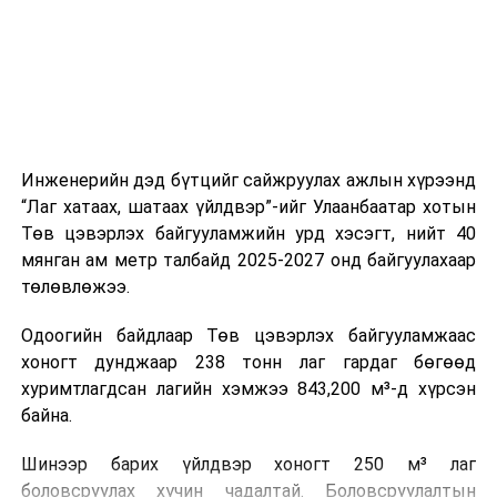
холбогдох байгууллагуудын уялдаа холбоо, аюулгүй
ажиллагааны чиглэлээр жолооч нарыг сургалт, арга
зүйгээр хангаж байна.
Мөн зам тээврийн осол, саатал болон бусад эрсдэл,
онцгой нөхцөл үүссэн үед авах арга хэмжээ, ачаалал
ихтэй нөхцөлд тайван, зөв, шуурхай шийдвэр гаргах,
Инженерийн дэд бүтцийг сайжруулах ажлын хүрээнд
өдөр тутмын ажлын бэлэн байдлыг хангах зэрэг
“Лаг хатаах, шатаах үйлдвэр”-ийг Улаанбаатар хотын
практик ур чадварыг сургалтын хөтөлбөрт тусгажээ.
Төв цэвэрлэх байгууламжийн урд хэсэгт, нийт 40
мянган ам метр талбайд 2025-2027 онд байгуулахаар
Сургалтыг танилцуулах лекц, асуулт-хариулт,
төлөвлөжээ.
жишээнд суурилсан сургалт, багаар ажиллах дасгал,
маршрут болон тээвэрлэлтийн урсгалын зураглалтай
Одоогийн байдлаар Төв цэвэрлэх байгууламжаас
танилцах, онцгой нөхцөлд ажиллах дадлага зэрэг
хоногт дунджаар 238 тонн лаг гардаг бөгөөд
онол, практик хосолсон хэлбэрээр зохион байгуулж
хуримтлагдсан лагийн хэмжээ 843,200 м³-д хүрсэн
байна.
байна.
Сургалтын үеэр COP17 олон улсын бага хурлыг
Шинээр барих үйлдвэр хоногт 250 м³ лаг
зохион байгуулах Үндэсний хорооны Ажлын алба,
боловсруулах хүчин чадалтай. Боловсруулалтын