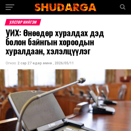
УЛСТӨР НИЙГЭМ
УИХ: Өнөөдөр хуралдах дэд
болон байнгын хороодын
хуралдаан, хэлэлцүүлэг
Огноо:
2 сар 27 өдөр.өмнө
,
2026/05/11