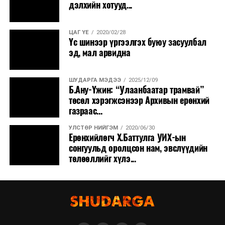
дэлхийн хотууд...
ЦАГ ҮЕ
2020/02/28
Үс шинээр үргээлгэх буюу засуулбал
эд, мал арвидна
ШУДАРГА МЭДЭЭ
2025/12/09
Б.Ану-Үжин: “Улаанбаатар трамвай”
төсөл хэрэгжсэнээр Архивын ерөнхий
газраас...
УЛСТӨР НИЙГЭМ
2020/06/30
Ерөнхийлөгч Х.Баттулга УИХ-ын
сонгуульд оролцсон нам, эвслүүдийн
төлөөллийг хүлэ...