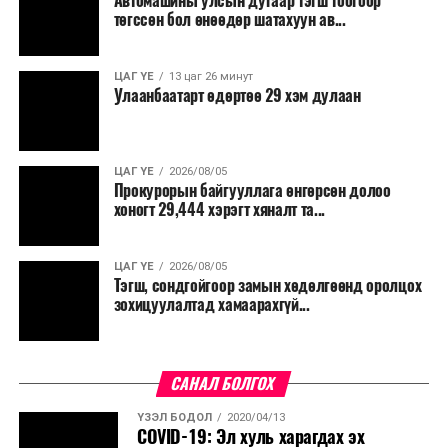
Автомашины улсын дугаар тэгш тоогоор
боломжтой гэсэн тооцоог техник, эдийн засгийн
төгссөн бол өнөөдөр шатахуун ав...
үндэслэлд тусгажээ.
Төсөл хэрэгжсэнээр иргэдийн зорчих хугацаа
ЦАГ ҮЕ
13 цаг 26 минут
Улаанбаатарт өдөртөө 29 хэм дулаан
богиносож, түгжрэлээс үүдэлтэй эдийн засгийн
алдагдал буурахын зэрэгцээ аюулгүй, найдвартай,
тав тухтай, хүртээмжтэй нийтийн тээврийн шинэ
тогтолцоо бүрдэх ач холбогдолтой юм.
ЦАГ ҮЕ
2026/08/05
Прокурорын байгууллага өнгөрсөн долоо
хоногт 29,444 хэрэгт хяналт та...
ЦАГ ҮЕ
2026/08/05
Тэгш, сондгойгоор замын хөдөлгөөнд оролцох
зохицуулалтад хамаарахгүй...
САНАЛ БОЛГОХ
ҮЗЭЛ БОДОЛ
2020/04/13
COVID-19: Эл хуль харагдах эх