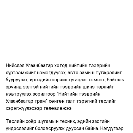
Нийслэл Улаанбаатар хотод нийтийн тээврийн
хүртээмжийг нэмэгдүүлэх, авто замын түгжрэлийг
бууруулах, иргэдийн зорчих хугацааг хэмнэх, байгаль
орчинд ээлтэй нийтийн тээврийн шинэ төрлийг
нэвтрүүлэх зорилгоор “Нийтийн тээврийн
Улаанбаатар трам” хөнгөн галт тэрэгний төслийг
хэрэгжүүлэхээр төлөвлөжээ.
Төслийн хоёр шугамын техник, эдийн засгийн
үндэслэлийг боловсруулж дууссан байна. Нэгдүгээр