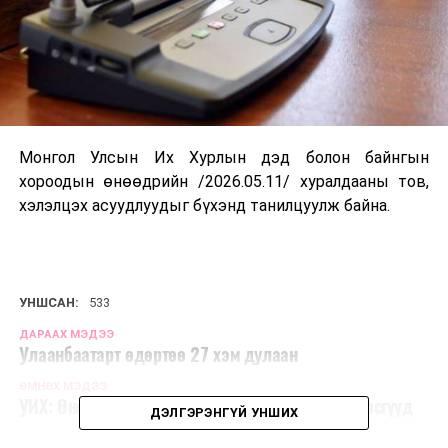
Монгол Улсын Их Хурлын дэд болон байнгын
хороодын өнөөдрийн /2026.05.11/ хуралдааны тов,
хэлэлцэх асуудлуудыг бүхэнд танилцуулж байна.
УНШСАН:
533
ДАРААХ МЭДЭЭ
Улаанбаатарт өдөртөө 27 хэм дулаан
ӨМНӨХ МЭДЭЭ
УИХ: Өнөөдөр хуралдах намын бүлэг, ажлын хэсгүүд
ДЭЛГЭРЭНГҮЙ УНШИХ