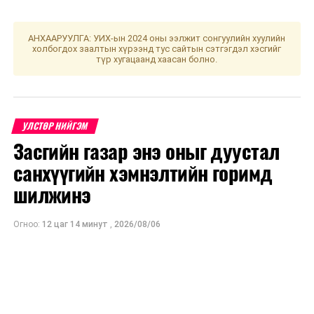
АНХААРУУЛГА: УИХ-ын 2024 оны ээлжит сонгуулийн хуулийн
холбогдох заалтын хүрээнд тус сайтын сэтгэгдэл хэсгийг
түр хугацаанд хаасан болно.
УЛСТӨР НИЙГЭМ
Засгийн газар энэ оныг дуустал
санхүүгийн хэмнэлтийн горимд
шилжинэ
Огноо:
12 цаг 14 минут
,
2026/08/06