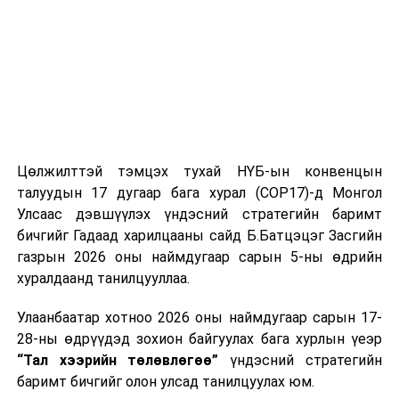
тавилга, автомашин худалдан авах;
Батлан хамгаалах, хууль зүйн салбараас бусад
сургалт, дадлага;
Хуулиар заавал мэдээлэхээс бусад кино,
контент, хэвлэлийн зардал;
Заавал олгохоос бусад тэтгэмж, урамшуулал.
Санхүүгийн хэмнэлтийн горимыг 2026 оны
Цөлжилттэй тэмцэх тухай НҮБ-ын конвенцын
арванхоёрдугаар сарын 31 хүртэл мөрдөнө. Харин
талуудын 17 дугаар бага хурал (COP17)-д Монгол
эрүүл мэндийн салбар уг хэмнэлтийн горимд
Улсаас дэвшүүлэх үндэсний стратегийн баримт
хамрагдахгүй бөгөөд цэцэрлэг, сургуулийн хүүхдийн
бичгийг Гадаад харилцааны сайд Б.Батцэцэг Засгийн
эрт илрүүлэг, вакцинжуулалт, томуу, томуу төст
газрын 2026 оны наймдугаар сарын 5-ны өдрийн
өвчний эсрэг арга хэмжээ зэрэг зайлшгүй
хуралдаанд танилцууллаа.
шаардлагатай ажлууд төлөвлөгөөний дагуу
Улаанбаатар хотноо 2026 оны наймдугаар сарын 17-
үргэлжилнэ гэж Ерөнхий сайд Н.Учрал онцоллоо.
28-ны өдрүүдэд зохион байгуулах бага хурлын үеэр
Мөн бүх шатны төсвийн ерөнхийлөн захирагч нарт
“Тал хээрийн төлөвлөгөө”
үндэсний стратегийн
салбар бүрдээ урсгал зардлыг 20 хувиар бууруулах,
баримт бичгийг олон улсад танилцуулах юм.