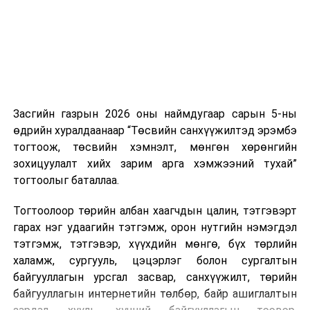
Засгийн газрын 2026 оны наймдугаар сарын 5-ны
өдрийн хуралдаанаар “Төсвийн санхүүжилтэд эрэмбэ
тогтоож, төсвийн хэмнэлт, мөнгөн хөрөнгийн
зохицуулалт хийх зарим арга хэмжээний тухай”
тогтоолыг баталлаа.
Тогтоолоор төрийн албан хаагчдын цалин, тэтгэвэрт
гарах нэг удаагийн тэтгэмж, орон нутгийн нэмэгдэл
тэтгэмж, тэтгэвэр, хүүхдийн мөнгө, бүх төрлийн
халамж, сургууль, цэцэрлэг болон сургалтын
байгууллагын урсгал засвар, санхүүжилт, төрийн
байгууллагын интернетийн төлбөр, байр ашиглалтын