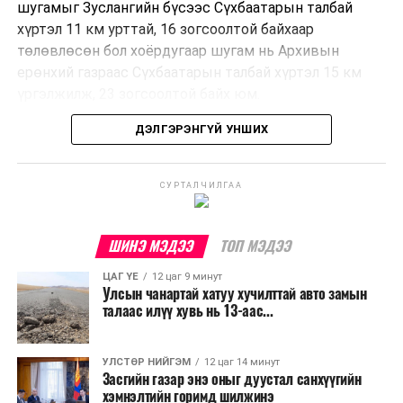
шугамыг Зуслангийн бүсээс Сүхбаатарын талбай
хүртэл 11 км урттай, 16 зогсоолтой байхаар
төлөвлөсөн бол хоёрдугаар шугам нь Архивын
ерөнхий газраас Сүхбаатарын талбай хүртэл 15 км
үргэлжилж, 23 зогсоолтой байх юм.
ДЭЛГЭРЭНГҮЙ УНШИХ
Төслийг бүрэн хэрэгжүүлснээр цагт 10-12 мянган
зорчигч тээвэрлэх хүчин чадал бүрдэж, замын
хөдөлгөөний дундаж хурд 23.6 хувиар нэмэгдэх
СУРТАЛЧИЛГАА
тооцоо гарчээ.
Трамвайн системийг хөгжүүлснээр нийтийн тээвэрт
ШИНЭ МЭДЭЭ
ТОП МЭДЭЭ
суурилсан хот төлөвлөлтийг дэмжиж, шугам болон
ЦАГ ҮЕ
12 цаг 9 минут
зогсоолуудыг түшиглэсэн худалдаа, үйлчилгээ, орон
Улсын чанартай хатуу хучилттай авто замын
сууцны шинэ бүсүүд бий болох боломжтой. Үүний
талаас илүү хувь нь 13-аас...
зэрэгцээ ажлын байр нэмэгдэх, жижиг, дунд
бизнесийн үйл ажиллагаа өргөжих, үл хөдлөх
УЛСТӨР НИЙГЭМ
12 цаг 14 минут
хөрөнгийн үнэ цэнэ өсөх зэрэг эдийн засгийн эерэг
Засгийн газар энэ оныг дуустал санхүүгийн
үр нөлөө үзүүлнэ гэж тооцсон байна.
хэмнэлтийн горимд шилжинэ