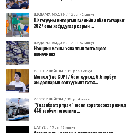
Трамвай нь цахилгаан эрчим хүчээр ажилладаг тул
ашиглалтын явцад агаар бохирдуулагч бодис шууд
ШУДАРГА МЭДЭЭ
12 цаг 42 минут
Шатахууны импортын гаалийн албан татварыг
ялгаруулахгүй. Иргэд хувийн автомашинаас их
2027 оны хоёрдугаар сарын ...
багтаамжийн нийтийн тээвэрт шилжсэнээр замын
хөдөлгөөний ачаалал, нүүрстөрөгчийн давхар исэл
ШУДАРГА МЭДЭЭ
12 цаг 52 минут
болон бусад хүлэмжийн хийн ялгарлыг бууруулах ач
Нөөцийн махны хяналтын тогтолцоог
холбогдолтой.
шинэчилнэ
Түгжрэлээс үүдэлтэй эдийн засгийн алдагдлыг
тооцоход нэг автомашин өдөрт дунджаар 2.5 цаг
УЛСТӨР НИЙГЭМ
12 цаг 59 минут
Монгол Улс COP17 бага хуралд 6.5 тэрбум
түгжрэлд саатахдаа 3.45 литр шатахууныг үр ашиггүй
ам.долларын санхүүжилт татах...
зарцуулдаг байна. Ингэснээр нэг жолооч өдөрт
8,238.6 төгрөг, жилд 1.7 сая гаруй төгрөгийн
шатахууны зардлыг зөвхөн түгжрэлд алддаг аж.
УЛСТӨР НИЙГЭМ
13 цаг 4 минут
“Улаанбаатар трам” төсөл хэрэгжсэнээр жилд
446 тэрбум төгрөгийн ...
“Улаанбаатар трам” төсөл хэрэгжиж, авто замын
ачаалал буурснаар трассын дагуух автомашинуудын
шатахууны хэмнэлт жилд 446 тэрбум төгрөгт хүрэх
ЦАГ ҮЕ
13 цаг 16 минут