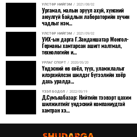
УЛСТӨР НИЙГЭМ
2021/08/02
Ургамал, малын эрүүл ахуй, хүнсний
аюулгүй байдлын лабораторийн хүчин
чадлыг нэм...
УЛСТӨР НИЙГЭМ
2021/09/02
УИХ-ын дарга Г.Занданшатар Монгол-
Германы хамтарсан ашигт малтмал,
технологийн и...
УРЛАГ СПОРТ
2020/05/20
Үндэсний өв соёл, түүх, уламжлалыг
илэрхийлсэн шилдэг бүтээлийн хоёр
дахь уралда...
ҮЗЭЛ БОДОЛ
2022/05/19
Д.Сумъяабазар: Нийтийн тээвэрт цахим
шилжилтийг үндэсний компаниудтай
хамтран хэ...