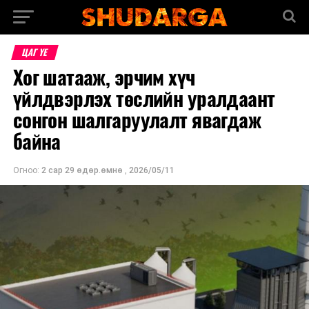
ЦАГ ҮЕ
Хог шатааж, эрчим хүч
үйлдвэрлэх төслийн уралдаант
сонгон шалгаруулалт явагдаж
байна
Огноо:
2 сар 29 өдөр.өмнө
,
2026/05/11