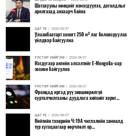
Шатахууны нөөцийг нэмэгдүүлэх, доголдлыг
арилгахад анхаарч байна
ЦАГ ҮЕ
2026/08/07
Улаанбаатарт хоногт 250 м³ лаг боловсруулах
үйлдвэр байгуулна
УЛСТӨР НИЙГЭМ
2026/08/07
Нэгдүгээр ангийн элсэлтийг E-Mongolia-аар
зохион байгуулна
УЛСТӨР НИЙГЭМ
2026/08/07
Францад иргэд рүү зөвшөөрөлгүй
сурталчилгааны дуудлага хийхийг хориг...
ЦАГ ҮЕ
2026/08/07
Нийтийн тээврийн Ч:19А чиглэлийн замналд
түр хугацаагаар өөрчлөлт ор...