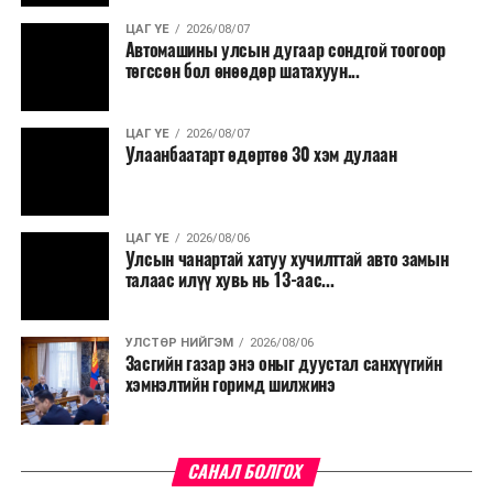
ЦАГ ҮЕ
2026/08/07
Автомашины улсын дугаар сондгой тоогоор
төгссөн бол өнөөдөр шатахуун...
ЦАГ ҮЕ
2026/08/07
Улаанбаатарт өдөртөө 30 хэм дулаан
ЦАГ ҮЕ
2026/08/06
Улсын чанартай хатуу хучилттай авто замын
талаас илүү хувь нь 13-аас...
УЛСТӨР НИЙГЭМ
2026/08/06
Засгийн газар энэ оныг дуустал санхүүгийн
хэмнэлтийн горимд шилжинэ
САНАЛ БОЛГОХ