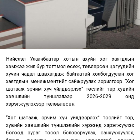
Нийслэл Улаанбаатар хотын ахуйн хог хаягдлын
хэмжээ жил бүр тогтмол өсөж, төвлөрсөн цэгүүдийн
хүчин чадал шавхагдаж байгаатай холбогдуулан хог
хаягдлын менежментийг сайжруулах зорилгоор “Хог
шатааж эрчим хүч үйлдвэрлэх” төслийг төр хувийн
хэвшлийн түншлэлээр 2026-2029 онд
хэрэгжүүлэхээр төлөвлөсөн.
“Хог шатааж, эрчим хүч үйлдвэрлэх” төслийг төр,
хувийн хэвшлийн түншлэлийн хүрээнд хэрэгжүүлэх
бөгөөд зураг төсөл боловсруулах, санхүүжүүлэх,