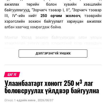
ажиллах төрийн болон хувийн хэвшлийн
байгууллагууд, “Зорчигч тээвэр I, II”, “Зорчигч тээвэр
III, IV”-ийн нийт
250 орчим жолооч
, тээврийн
хэрэгслийн зохион байгуулалт хариуцан ажиллах
албан хаагчид хамрагдаж байна.
Монгол Улсад зохион байгуулагдах олон улсын
хэмжээний энэхүү арга хэмжээний үеэр гадаадын
зочид, төлөөлөгчдөд аюулгүй, шуурхай, соёлтой,
ДЭЛГЭРЭНГҮЙ УНШИХ
мэргэжлийн түвшинд тээврийн үйлчилгээ үзүүлэх
бэлтгэлийг хангах нь сургалтын гол зорилго юм.
Сургалтаар COP17-ын ерөнхий ойлголт, ач холбогдол,
ЦАГ ҮЕ
зохион байгуулалтын онцлог, зочид, төлөөлөгчдийн
Улаанбаатарт хоногт 250 м³ лаг
ангилал, үйлчилгээний стандарт, жолооч нарын үүрэг
хариуцлага, сахилга бат, үйлчилгээний соёл, ёс зүй,
боловсруулах үйлдвэр байгуулна
мэргэжлийн харилцааны талаар нэгдсэн мэдээлэл
өгчээ.
Огноо:
1 өдрийн өмнө
,
2026/08/07