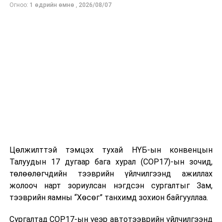
Огноо:
1 өдрийн өмнө
,
2026/08/07
ӨМНӨХ МЭДЭЭ
Хөгжмийн салбарт жинхэнэ уран бүтээлчдийн үнэ
цэнийг хамгаалах хөдөлгөөн өрнөөд байна
Цөлжилттэй тэмцэх тухай НҮБ-ын конвенцын
Талуудын 17 дугаар бага хурал (COP17)-ын зочид,
төлөөлөгчдийн тээврийн үйлчилгээнд ажиллах
жолооч нарт зориулсан нэгдсэн сургалтыг Зам,
тээврийн яамны “Хөсөг” танхимд зохион байгууллаа.
Сургалтад COP17-ын үеэр автотээврийн үйлчилгээнд