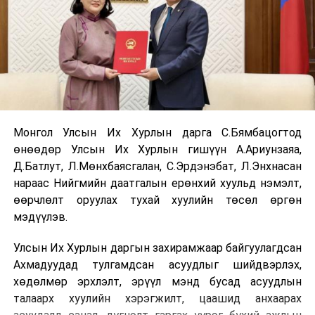
Монгол Улсын Их Хурлын дарга С.Бямбацогтод
өнөөдөр Улсын Их Хурлын гишүүн А.Ариунзаяа,
Д.Батлут, Л.Мөнхбаясгалан, С.Эрдэнэбат, Л.Энхнасан
нараас Нийгмийн даатгалын ерөнхий хуульд нэмэлт,
өөрчлөлт оруулах тухай хуулийн төсөл өргөн
мэдүүлэв.
Улсын Их Хурлын даргын захирамжаар байгуулагдсан
Ахмадуудад тулгамдсан асуудлыг шийдвэрлэх,
хөдөлмөр эрхлэлт, эрүүл мэнд бусад асуудлын
талаарх хуулийн хэрэгжилт, цаашид анхаарах