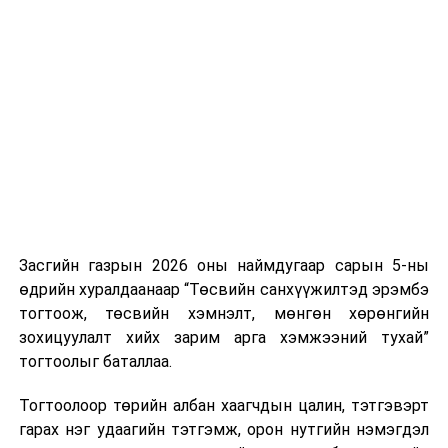
Хуулийг зөрчиж дуудлага хийсэн хувь хүнийг нэг
дуудлага тутамд 75 мянга хүртэлх евро, аж ахуйн
нэгжийг 375 мянга хүртэлх еврогоор торгох
боломжтой. Харин хэрэглэгч өөрөө зөвшөөрсөн,
эсвэл тухайн компанитай өмнө нь гэрээний
харилцаатай бөгөөд шинэ үйлчилгээ санал болгож
буй тохиолдолд хориг үйлчлэхгүй. Иргэд
зөвшөөрөлгүй дуудлагын талаар төрийн цахим
хуудсаар мэдээлэх боломжтой.
Засгийн газрын 2026 оны наймдугаар сарын 5-ны
Шинэ хууль Францын зах зээлд үйлчилдэг гадаадын
өдрийн хуралдаанаар “Төсвийн санхүүжилтэд эрэмбэ
дуудлагын төвүүдэд нөлөөлөхөөр байна. Тухайлбал,
тогтоож, төсвийн хэмнэлт, мөнгөн хөрөнгийн
Мароккогийн дуудлагын төвүүдийн орлогын 80 гаруй
зохицуулалт хийх зарим арга хэмжээний тухай”
хувь Францын зах зээлээс бүрддэг бөгөөд тус улсын
тогтоолыг баталлаа.
40–50 мянган ажлын байр эрсдэлд орж болзошгүйг
Мароккогийн хөдөлмөр эрхлэлтийн сайд мэдэгджээ.
Тогтоолоор төрийн албан хаагчдын цалин, тэтгэвэрт
гарах нэг удаагийн тэтгэмж, орон нутгийн нэмэгдэл