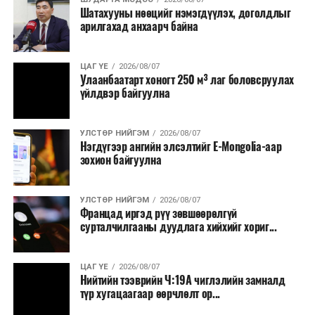
Шатахууны нөөцийг нэмэгдүүлэх, доголдлыг
тушаалтны томилолтоос бусад гадаад
арилгахад анхаарч байна
томилолт, гадаадын зочин хүлээн авах зардал;
Зайлшгүй шаардлагагүй тоног төхөөрөмж,
ЦАГ ҮЕ
2026/08/07
тавилга, автомашин худалдан авах;
Улаанбаатарт хоногт 250 м³ лаг боловсруулах
үйлдвэр байгуулна
Батлан хамгаалах, хууль зүйн салбараас бусад
сургалт, дадлага;
УЛСТӨР НИЙГЭМ
2026/08/07
Хуулиар заавал мэдээлэхээс бусад кино,
Нэгдүгээр ангийн элсэлтийг E-Mongolia-аар
контент, хэвлэлийн зардал;
зохион байгуулна
Заавал олгохоос бусад тэтгэмж, урамшуулал.
УЛСТӨР НИЙГЭМ
2026/08/07
Санхүүгийн хэмнэлтийн горимыг 2026 оны
Францад иргэд рүү зөвшөөрөлгүй
арванхоёрдугаар сарын 31 хүртэл мөрдөнө. Харин
сурталчилгааны дуудлага хийхийг хориг...
эрүүл мэндийн салбар уг хэмнэлтийн горимд
хамрагдахгүй бөгөөд цэцэрлэг, сургуулийн хүүхдийн
ЦАГ ҮЕ
2026/08/07
эрт илрүүлэг, вакцинжуулалт, томуу, томуу төст
Нийтийн тээврийн Ч:19А чиглэлийн замналд
өвчний эсрэг арга хэмжээ зэрэг зайлшгүй
түр хугацаагаар өөрчлөлт ор...
шаардлагатай ажлууд төлөвлөгөөний дагуу