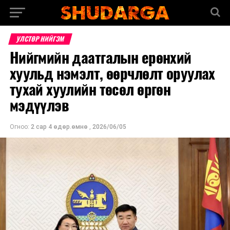
УЛСТӨР НИЙГЭМ
Нийгмийн даатгалын ерөнхий
хуульд нэмэлт, өөрчлөлт оруулах
тухай хуулийн төсөл өргөн
мэдүүлэв
Огноо:
2 сар 4 өдөр.өмнө
,
2026/06/05