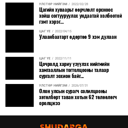
УЛСТӨР НИЙГЭМ
2022/02/28
Цагийн хуваарьт өөрчлөлт орсноос
хойш согтууруулах ундаатай холбоотой
гэмт хэрэг...
ЦАГ ҮЕ
2022/04/15
Улаанбаатарт өдөртөө 9 хэм дулаан
ЦАГ ҮЕ
2022/11/11
Цочролд хариу үзүүлэх нийгмийн
хамгааллын тогтолцооны талаар
сургалт зохион байг...
УЛСТӨР НИЙГЭМ
2026/07/31
Олон улсын сурагч солилцооны
хөтөлбөрт таван хотын 62 төлөөлөгч
оролцжээ