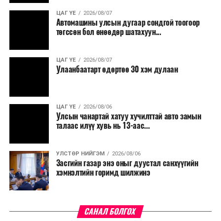
үргэлжилнэ гэж Ерөнхий сайд Н.Учрал онцоллоо.
ЦАГ ҮЕ
2026/08/07
Автомашины улсын дугаар сондгой тоогоор
Мөн бүх шатны төсвийн ерөнхийлөн захирагч нарт
төгссөн бол өнөөдөр шатахуун...
салбар бүрдээ урсгал зардлыг 20 хувиар бууруулах,
нөхөн томилгоо хийхгүй байх, аялал, амралт, зугаалга,
ЦАГ ҮЕ
2026/08/07
хамт олны урлаг, спортын арга хэмжээг зохион
Улаанбаатарт өдөртөө 30 хэм дулаан
байгуулахгүй байх, төрийн албанд шинэ орон тоо бий
болгохгүй байх, эрчим хүчний хэрэглээг хэмнэх, хурал,
сургалтыг цахим хэлбэрт шилжүүлэх, төрийн албан
ЦАГ ҮЕ
2026/08/06
хаагчдыг зарим өдрүүдэд цахимаар ажиллуулах арга
Улсын чанартай хатуу хучилттай авто замын
хэмжээг үргэлжлүүлэхийг үүрэг болголоо.
талаас илүү хувь нь 13-аас...
Төсвийн сахилга бат сайжирч, эдийн засгийн нөхцөл
УЛСТӨР НИЙГЭМ
2026/08/06
байдал хэвийн болсон тохиолдолд эдгээр
Засгийн газар энэ оныг дуустал санхүүгийн
хязгаарлалтыг үе шаттайгаар сулруулах юм.
хэмнэлтийн горимд шилжинэ
САНАЛ БОЛГОХ