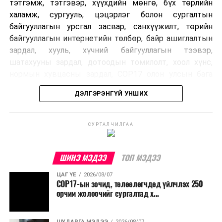
тэтгэмж, тэтгэвэр, хүүхдийн мөнгө, бүх төрлийн
халамж, сургууль, цэцэрлэг болон сургалтын
байгууллагын урсгал засвар, санхүүжилт, төрийн
байгууллагын интернетийн төлбөр, байр ашиглалтын
зардал, хууль, хүчний байгууллагын тээвэр,
шатахууны зардал, дотоодын томилолт, хоол хүнс,
нормын хувцасны зардал, COP17 олон улсын бага
хурлын зардал, Засгийн газрын өр, орон нутгийн нөөц
ДЭЛГЭРЭНГҮЙ УНШИХ
хөрөнгийн санхүүжилтийг хэвийн үргэлжлүүлэхээр
шийдвэрлэжээ.
СУРТАЛЧИЛГАА
Харин дараах зардлыг хязгаарлахаар болсон байна.
Үүнд:
ШИНЭ МЭДЭЭ
ТОП МЭДЭЭ
Олон улсын болон Засгийн газрын
ЦАГ ҮЕ
2026/08/07
шийдвэртэйгээс бусад хурал, зөвлөгөөн, ой,
COP17-ын зочид, төлөөлөгчдөд үйлчлэх 250
тэмдэглэлт өдөр, найр наадам, соёлын арга
орчим жолоочийг сургалтад х...
хэмжээ;
Урьдчилан төлөвлөсөн төрийн өндөр албан
ШУДАРГА МЭДЭЭ
2026/08/07