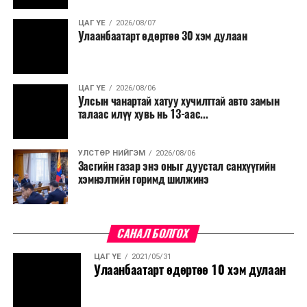
нөхөн томилгоо хийхгүй байх, аялал, амралт, зугаалга,
ЦАГ ҮЕ
2026/08/07
хамт олны урлаг, спортын арга хэмжээг зохион
Улаанбаатарт өдөртөө 30 хэм дулаан
байгуулахгүй байх, төрийн албанд шинэ орон тоо бий
болгохгүй байх, эрчим хүчний хэрэглээг хэмнэх, хурал,
сургалтыг цахим хэлбэрт шилжүүлэх, төрийн албан
ЦАГ ҮЕ
2026/08/06
хаагчдыг зарим өдрүүдэд цахимаар ажиллуулах арга
Улсын чанартай хатуу хучилттай авто замын
хэмжээг үргэлжлүүлэхийг үүрэг болголоо.
талаас илүү хувь нь 13-аас...
Төсвийн сахилга бат сайжирч, эдийн засгийн нөхцөл
УЛСТӨР НИЙГЭМ
2026/08/06
байдал хэвийн болсон тохиолдолд эдгээр
Засгийн газар энэ оныг дуустал санхүүгийн
хязгаарлалтыг үе шаттайгаар сулруулах юм.
хэмнэлтийн горимд шилжинэ
САНАЛ БОЛГОХ
ЦАГ ҮЕ
2021/05/31
Улаанбаатарт өдөртөө 10 хэм дулаан