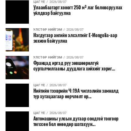
ЦАГ ҮЕ
2026/08/07
тавилга, автомашин худалдан авах;
Улаанбаатарт хоногт 250 м³ лаг боловсруулах
үйлдвэр байгуулна
Батлан хамгаалах, хууль зүйн салбараас бусад
сургалт, дадлага;
УЛСТӨР НИЙГЭМ
2026/08/07
Хуулиар заавал мэдээлэхээс бусад кино,
Нэгдүгээр ангийн элсэлтийг E-Mongolia-аар
контент, хэвлэлийн зардал;
зохион байгуулна
Заавал олгохоос бусад тэтгэмж, урамшуулал.
УЛСТӨР НИЙГЭМ
2026/08/07
Санхүүгийн хэмнэлтийн горимыг 2026 оны
Францад иргэд рүү зөвшөөрөлгүй
арванхоёрдугаар сарын 31 хүртэл мөрдөнө. Харин
сурталчилгааны дуудлага хийхийг хориг...
эрүүл мэндийн салбар уг хэмнэлтийн горимд
хамрагдахгүй бөгөөд цэцэрлэг, сургуулийн хүүхдийн
ЦАГ ҮЕ
2026/08/07
эрт илрүүлэг, вакцинжуулалт, томуу, томуу төст
Нийтийн тээврийн Ч:19А чиглэлийн замналд
өвчний эсрэг арга хэмжээ зэрэг зайлшгүй
түр хугацаагаар өөрчлөлт ор...
шаардлагатай ажлууд төлөвлөгөөний дагуу
үргэлжилнэ гэж Ерөнхий сайд Н.Учрал онцоллоо.
ЦАГ ҮЕ
2026/08/07
Автомашины улсын дугаар сондгой тоогоор
Мөн бүх шатны төсвийн ерөнхийлөн захирагч нарт
төгссөн бол өнөөдөр шатахуун...
салбар бүрдээ урсгал зардлыг 20 хувиар бууруулах,