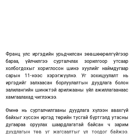
2026 оны 9 дүгээр сарын 1-нээс цахимаар
эхэлнэ.
2026 оны 9 дүгээр сарын 14-нөөс танхимаар
үргэлжилнэ.
Оюутны дотуур байр
Франц улс иргэдийн урьдчилсан зөвшөөрөлгүйгээр
2026 оны 9 дүгээр сарын 13-наас оюутнуудыг
бараа, үйлчилгээ сурталчлах зорилгоор утсаар
дотуур байранд оруулж эхэлнэ.
холбогдохыг хориглосон шинэ хуулийг наймдугаар
Сургууль, цэцэрлэгийн үйл ажиллагааны
сарын 11-нээс хэрэгжүүлнэ. Уг зохицуулалт нь
зохицуулалт
иргэдийг залхаасан борлуулалтын дуудлага болон
залилангийн шинжтэй арилжааны үйл ажиллагаанаас
2026 оны 8 дугаар сарын 17–28-ны өдрүүдэд
хамгаалахад чиглэжээ.
нийслэлийн бүх сургууль, цэцэрлэгт ажлын
Өмнө нь сурталчилгааны дуудлага хүлээн авахгүй
байранд элсэлт, бүртгэл болон бусад аливаа
байхыг хүссэн иргэд төрийн тусгай бүртгэлд утасны
арга хэмжээ зохион байгуулахгүй болно.
дугаараа оруулах шаардлагатай байсан ч зарим
дуудлагын төв уг жагсаалтыг үл тоодог байжээ.