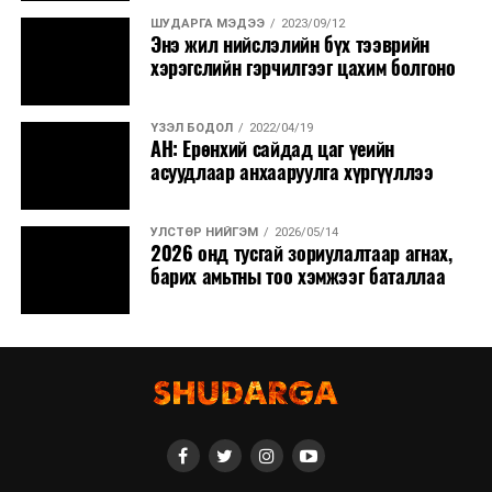
ШУДАРГА МЭДЭЭ
2023/09/12
Энэ жил нийслэлийн бүх тээврийн
хэрэгслийн гэрчилгээг цахим болгоно
ҮЗЭЛ БОДОЛ
2022/04/19
АН: Ерөнхий сайдад цаг үеийн
асуудлаар анхааруулга хүргүүллээ
УЛСТӨР НИЙГЭМ
2026/05/14
2026 онд тусгай зориулалтаар агнах,
барих амьтны тоо хэмжээг баталлаа