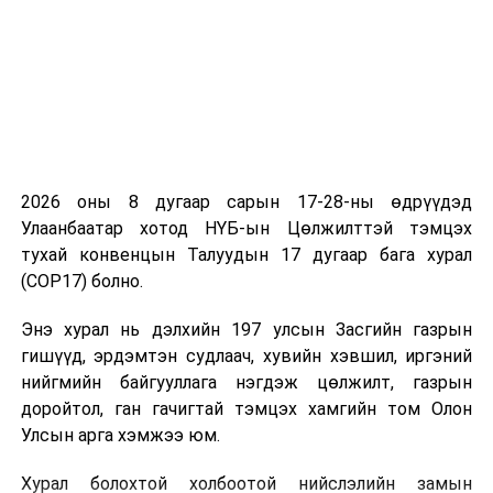
2026 оны 8 дугаар сарын 17-28-ны өдрүүдэд
Улаанбаатар хотод НҮБ-ын Цөлжилттэй тэмцэх
тухай конвенцын Талуудын 17 дугаар бага хурал
(COP17) болно.
Энэ хурал нь дэлхийн 197 улсын Засгийн газрын
гишүүд, эрдэмтэн судлаач, хувийн хэвшил, иргэний
нийгмийн байгууллага нэгдэж цөлжилт, газрын
доройтол, ган гачигтай тэмцэх хамгийн том Олон
Улсын арга хэмжээ юм.
Хурал болохтой холбоотой нийслэлийн замын