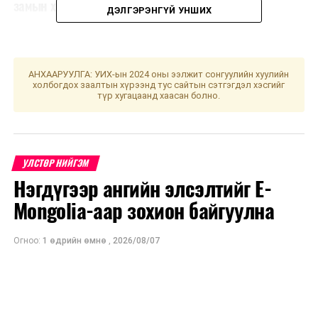
замын хойд эгнээг хааж, шинэчилнэ
ДЭЛГЭРЭНГҮЙ УНШИХ
АНХААРУУЛГА: УИХ-ын 2024 оны ээлжит сонгуулийн хуулийн
холбогдох заалтын хүрээнд тус сайтын сэтгэгдэл хэсгийг
түр хугацаанд хаасан болно.
УЛСТӨР НИЙГЭМ
Нэгдүгээр ангийн элсэлтийг E-
Mongolia-аар зохион байгуулна
Огноо:
1 өдрийн өмнө
,
2026/08/07