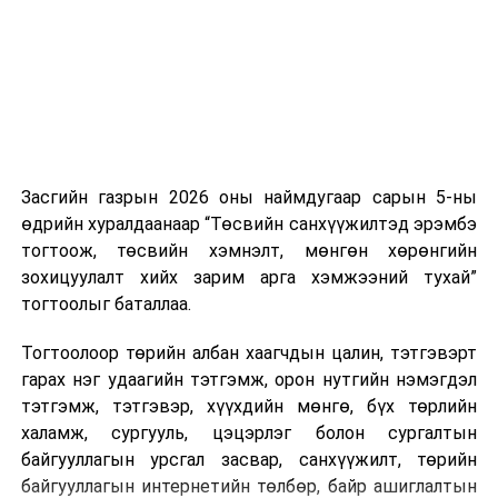
боломжтой. Харин хэрэглэгч өөрөө зөвшөөрсөн,
эсвэл тухайн компанитай өмнө нь гэрээний
харилцаатай бөгөөд шинэ үйлчилгээ санал болгож
буй тохиолдолд хориг үйлчлэхгүй. Иргэд
зөвшөөрөлгүй дуудлагын талаар төрийн цахим
хуудсаар мэдээлэх боломжтой.
Засгийн газрын 2026 оны наймдугаар сарын 5-ны
Шинэ хууль Францын зах зээлд үйлчилдэг гадаадын
өдрийн хуралдаанаар “Төсвийн санхүүжилтэд эрэмбэ
дуудлагын төвүүдэд нөлөөлөхөөр байна. Тухайлбал,
тогтоож, төсвийн хэмнэлт, мөнгөн хөрөнгийн
Мароккогийн дуудлагын төвүүдийн орлогын 80 гаруй
зохицуулалт хийх зарим арга хэмжээний тухай”
хувь Францын зах зээлээс бүрддэг бөгөөд тус улсын
тогтоолыг баталлаа.
40–50 мянган ажлын байр эрсдэлд орж болзошгүйг
Мароккогийн хөдөлмөр эрхлэлтийн сайд мэдэгджээ.
Тогтоолоор төрийн албан хаагчдын цалин, тэтгэвэрт
гарах нэг удаагийн тэтгэмж, орон нутгийн нэмэгдэл
тэтгэмж, тэтгэвэр, хүүхдийн мөнгө, бүх төрлийн
халамж, сургууль, цэцэрлэг болон сургалтын
байгууллагын урсгал засвар, санхүүжилт, төрийн
байгууллагын интернетийн төлбөр, байр ашиглалтын