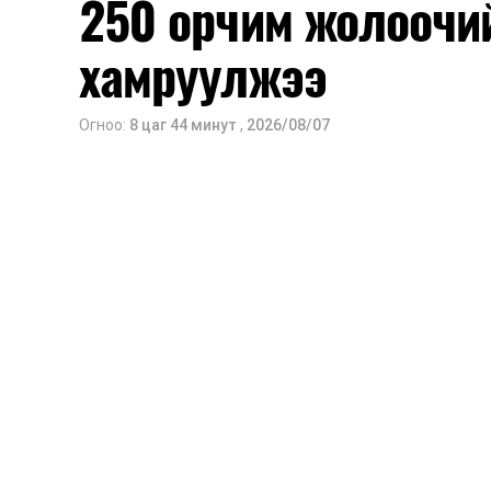
250 орчим жолоочи
хамруулжээ
Огноо:
8 цаг 44 минут
,
2026/08/07