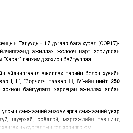
енцын Талуудын 17 дугаар бага хурал (COP17)-
үйлчилгээнд ажиллах жолооч нарт зориулсан
 “Хөсөг” танхимд зохион байгууллаа.
йн үйлчилгээнд ажиллах төрийн болон хувийн
р I, II”, “Зорчигч тээвэр III, IV”-ийн нийт
250
н зохион байгуулалт хариуцан ажиллах албан
н улсын хэмжээний энэхүү арга хэмжээний үеэр
гүй, шуурхай, соёлтой, мэргэжлийн түвшинд
 хангах нь сургалтын гол зорилго юм.