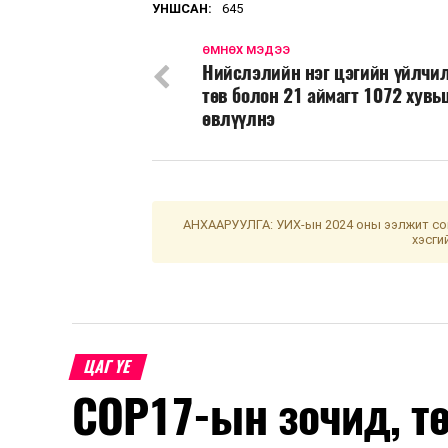
УНШСАН:
645
ӨМНӨХ МЭДЭЭ
Нийслэлийн нэг цэгийн үйлчи
төв болон 21 аймагт 1072 хувь
өвлүүлнэ
АНХААРУУЛГА: УИХ-ын 2024 оны ээлжит сон
хэсги
ЦАГ ҮЕ
COP17-ын зочид, т