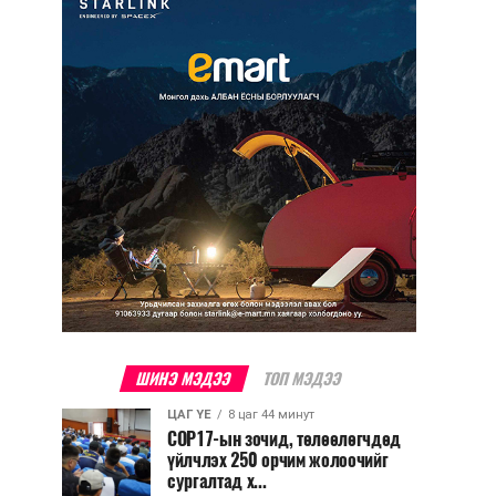
ШИНЭ МЭДЭЭ
ТОП МЭДЭЭ
ЦАГ ҮЕ
8 цаг 44 минут
COP17-ын зочид, төлөөлөгчдөд
үйлчлэх 250 орчим жолоочийг
сургалтад х...