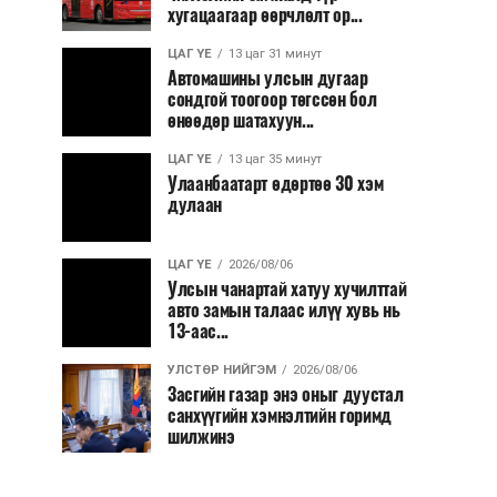
хугацаагаар өөрчлөлт ор...
ЦАГ ҮЕ
13 цаг 31 минут
Автомашины улсын дугаар
сондгой тоогоор төгссөн бол
өнөөдөр шатахуун...
ЦАГ ҮЕ
13 цаг 35 минут
Улаанбаатарт өдөртөө 30 хэм
дулаан
ЦАГ ҮЕ
2026/08/06
Улсын чанартай хатуу хучилттай
авто замын талаас илүү хувь нь
13-аас...
УЛСТӨР НИЙГЭМ
2026/08/06
Засгийн газар энэ оныг дуустал
санхүүгийн хэмнэлтийн горимд
шилжинэ