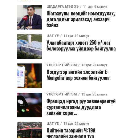
ШУДАРГА МЭДЭЭ
11 цаг 8 минут
Шатахууны нөөцийг нэмэгдүүлэх,
доголдлыг арилгахад анхаарч
байна
ЦАГ ҮЕ
11 цаг 10 минут
Улаанбаатарт хоногт 250 м³ лаг
боловсруулах үйлдвэр байгуулна
УЛСТӨР НИЙГЭМ
13 цаг 21 минут
Нэгдүгээр ангийн элсэлтийг E-
Mongolia-аар зохион байгуулна
УЛСТӨР НИЙГЭМ
13 цаг 25 минут
Францад иргэд рүү зөвшөөрөлгүй
сурталчилгааны дуудлага
хийхийг хориг...
ЦАГ ҮЕ
13 цаг 29 минут
Нийтийн тээврийн Ч:19А
чиглэлийн замналд түр