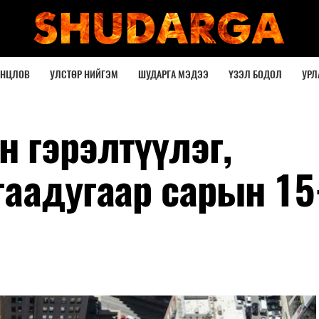
ОНЦЛОВ
УЛСТӨР НИЙГЭМ
ШУДАРГА МЭДЭЭ
ҮЗЭЛ БОДОЛ
УРЛ
 гэрэлтүүлэг,
гаадугаар сарын 15