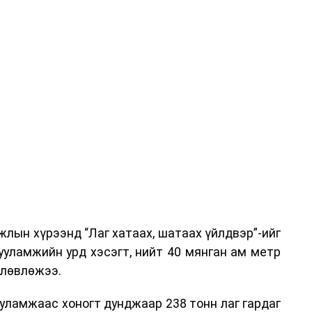
эг онол, практик хосолсон хэлбэрээр зохион
га хурлыг зохион байгуулах Үндэсний хорооны
ар, Автотээврийн үндэсний төв болон Тээврийн
аагчид чиг үүргийнхээ хүрээнд мэдээлэл өгч,
аны Зам тээврийн хяналт, төлөвлөлт, зохион
илтэн, цагдаагийн дэд хурандаа Т.Ганзориг
т, аюулгүй ажиллагаа болон олон улсын арга
х асуудлын талаар мэдээлэл өгсөн байна.
лын хүрээнд “Лаг хатаах, шатаах үйлдвэр”-ийг
 төлөөлөгчдийн тээврийн үйлчилгээг аюулгүй,
ууламжийн урд хэсэгт, нийт 40 мянган ам метр
лах, үйлчилгээний нэгдсэн стандарт, сахилга
өлөвлөжээ.
жлын нэг хэсэг гэж
Зам, тээврийн яамнаас
уламжаас хоногт дунджаар 238 тонн лаг гардаг