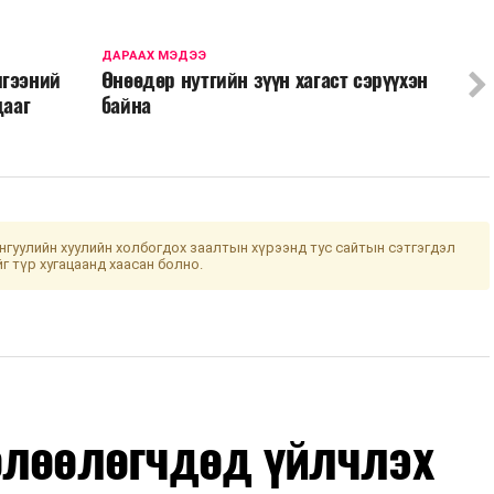
ДАРААХ МЭДЭЭ
лгээний
Өнөөдөр нутгийн зүүн хагаст сэрүүхэн
цааг
байна
гуулийн хуулийн холбогдох заалтын хүрээнд тус сайтын сэтгэгдэл
йг түр хугацаанд хаасан болно.
өлөөлөгчдөд үйлчлэх