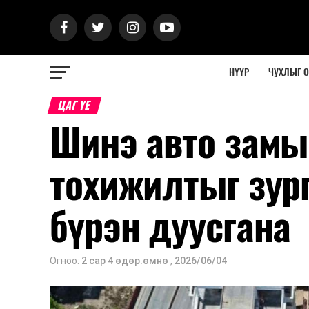
НҮҮР
ЧУХЛЫГ 
ЦАГ ҮЕ
Шинэ авто замын
тохижилтыг зур
бүрэн дуусгана
Огноо:
2 сар 4 өдөр.өмнө
,
2026/06/04