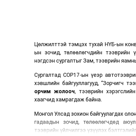
Цөлжилттэй тэмцэх тухай НҮБ-ын конв
ын зочид, төлөөлөгчдийн тээврийн 
нэгдсэн сургалтыг Зам, тээврийн яамны
Сургалтад COP17-ын үеэр автотээври
хэвшлийн байгууллагууд, “Зорчигч тээвэ
орчим жолооч
, тээврийн хэрэгслий
хаагчид хамрагдаж байна.
Монгол Улсад зохион байгуулагдах оло
гадаадын зочид, төлөөлөгчдөд аюул
тээврийн үйлчилгээ үзүүлэх бэлтгэлийг