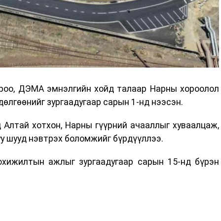
хороо, ДЭМА эмнэлгийн хойд талаар Нарны хороолол
дөлгөөнийг зургаадугаар сарын 1-нд нээсэн.
 Алтай хотхон, Нарны гүүрний ачааллыг хуваалцаж,
у шууд нэвтрэх боломжийг бүрдүүллээ.
охижилтын ажлыг зургаадугаар сарын 15-нд бүрэн