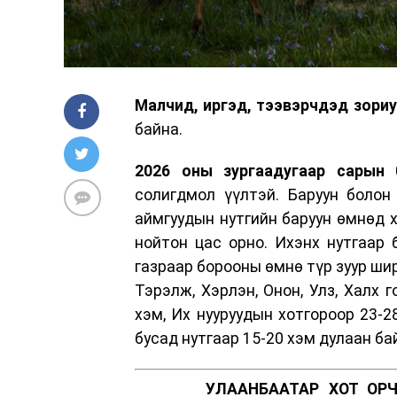
Малчид, иргэд, тээвэрчдэд зори
байна.
2026 оны зургаадугаар сарын 
солигдмол үүлтэй. Баруун болон
аймгуудын нутгийн баруун өмнөд х
нойтон цас орно. Ихэнх нутгаар 
газраар борооны өмнө түр зуур ширү
Тэрэлж, Хэрлэн, Онон, Улз, Халх 
хэм, Их нууруудын хотгороор 23-28
бусад нутгаар 15-20 хэм дулаан ба
УЛААНБААТАР ХОТ ОРЧ