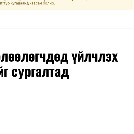
йг түр хугацаанд хаасан болно.
өлөөлөгчдөд үйлчлэх
йг сургалтад