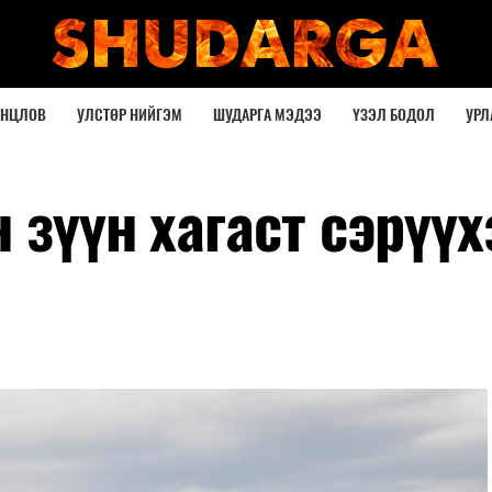
ОНЦЛОВ
УЛСТӨР НИЙГЭМ
ШУДАРГА МЭДЭЭ
ҮЗЭЛ БОДОЛ
УРЛ
 зүүн хагаст сэрүүх