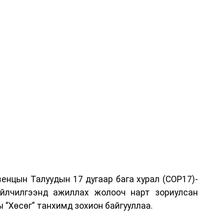
енцын Талуудын 17 дугаар бага хурал (COP17)-
үйлчилгээнд ажиллах жолооч нарт зориулсан
 “Хөсөг” танхимд зохион байгууллаа.