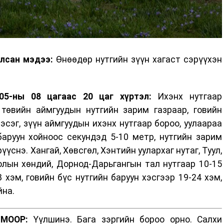
улсан мэдээ:
Өнөөдөр нутгийн зүүн хагаст сэрүүхэн
05-ны 08 цагаас 20 цаг хүртэл:
Ихэнх нутгаар
 төвийн аймгуудын нутгийн зарим газраар, говийн
эсэг, зүүн аймгуудын ихэнх нутгаар бороо, уулаараа
баруун хойноос секундэд 5-10 метр, нутгийн зарим
үснэ. Хангай, Хөвсгөл, Хэнтийн уулархаг нутаг, Туул,
голын хөндий, Дорнод-Дарьгангын тал нутгаар 10-15
 хэм, говийн бүс нутгийн баруун хэсгээр 19-24 хэм,
йна.
МООР:
Үүлшинэ. Бага зэргийн бороо орно. Салхи