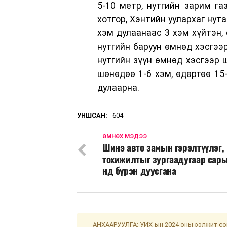
5-10 метр, нутгийн зарим г
хотгор, Хэнтийн уулархаг нут
хэм дулаанаас 3 хэм хүйтэн, 
нутгийн баруун өмнөд хэсгээр
нутгийн зүүн өмнөд хэсгээр ш
шөнөдөө 1-6 хэм, өдөртөө 15-
дулаарна.
УНШСАН:
604
ӨМНӨХ МЭДЭЭ
Шинэ авто замын гэрэлтүүлэг,
тохижилтыг зургаадугаар сары
нд бүрэн дуусгана
АНХААРУУЛГА: УИХ-ын 2024 оны ээлжит сон