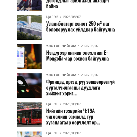
доголдлыг арилгахад анхаарч
байна
ЦАГ ҮЕ
2026/08/07
Улаанбаатарт хоногт 250 м³ лаг
боловсруулах үйлдвэр байгуулна
УЛСТӨР НИЙГЭМ
2026/08/07
Нэгдүгээр ангийн элсэлтийг E-
Mongolia-аар зохион байгуулна
УЛСТӨР НИЙГЭМ
2026/08/07
Францад иргэд рүү зөвшөөрөлгүй
сурталчилгааны дуудлага
хийхийг хориг...
ЦАГ ҮЕ
2026/08/07
Нийтийн тээврийн Ч:19А
чиглэлийн замналд түр
хугацаагаар өөрчлөлт ор...
ЦАГ ҮЕ
2026/08/07