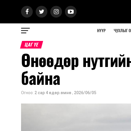
НҮҮР
ЧУХЛЫГ 
ЦАГ ҮЕ
Өнөөдөр нутгийн
байна
Огноо:
2 сар 4 өдөр.өмнө
,
2026/06/05