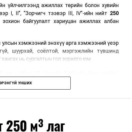
йн үйлчилгээнд ажиллах төрийн болон хувийн
р I, II”, “Зорчигч тээвэр III, IV”-ийн нийт
250
н зохион байгуулалт хариуцан ажиллах албан
н улсын хэмжээний энэхүү арга хэмжээний үеэр
гүй, шуурхай, соёлтой, мэргэжлийн түвшинд
 хангах нь сургалтын гол зорилго юм.
, ач холбогдол, зохион байгуулалтын онцлог,
лчилгээний стандарт, жолооч нарын үүрэг
ЭРЭНГҮЙ УНШИХ
й соёл, ёс зүй, мэргэжлийн харилцааны талаар
ан авах, зочид буудал болон арга хэмжээний
өлгөөний зохион байгуулалт, цагийн менежмент,
т 250 м³ лаг
ох байгууллагуудын уялдаа холбоо, аюулгүй