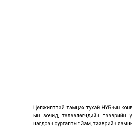
Цөлжилттэй тэмцэх тухай НҮБ-ын конв
ын зочид, төлөөлөгчдийн тээврийн 
нэгдсэн сургалтыг Зам, тээврийн яамны