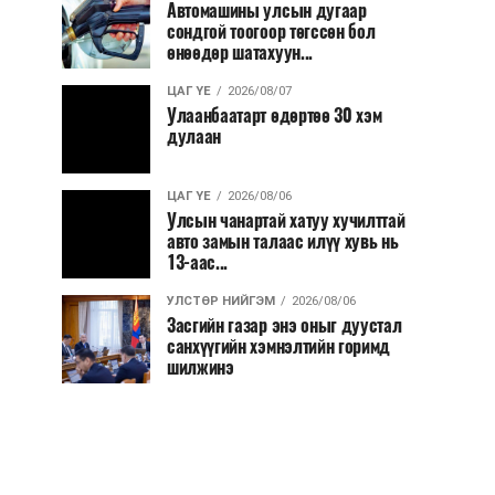
Автомашины улсын дугаар
сондгой тоогоор төгссөн бол
өнөөдөр шатахуун...
ЦАГ ҮЕ
2026/08/07
Улаанбаатарт өдөртөө 30 хэм
дулаан
ЦАГ ҮЕ
2026/08/06
Улсын чанартай хатуу хучилттай
авто замын талаас илүү хувь нь
13-аас...
УЛСТӨР НИЙГЭМ
2026/08/06
Засгийн газар энэ оныг дуустал
санхүүгийн хэмнэлтийн горимд
шилжинэ