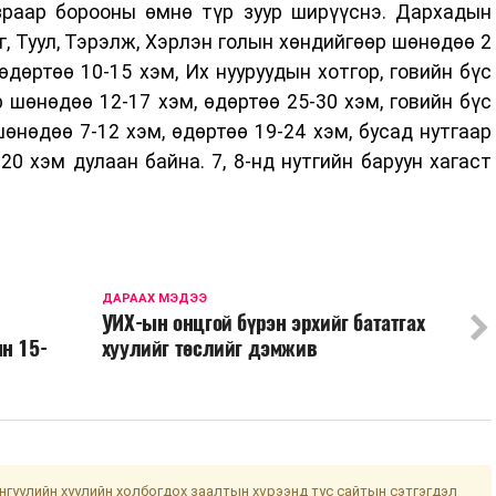
азраар борооны өмнө түр зуур ширүүснэ. Дархадын
аг, Туул, Тэрэлж, Хэрлэн голын хөндийгөөр шөнөдөө 2
өдөртөө 10-15 хэм, Их нууруудын хотгор, говийн бүс
 шөнөдөө 12-17 хэм, өдөртөө 25-30 хэм, говийн бүс
өнөдөө 7-12 хэм, өдөртөө 19-24 хэм, бусад нутгаар
20 хэм дулаан байна. 7, 8-нд нутгийн баруун хагаст
ДАРААХ МЭДЭЭ
УИХ-ын онцгой бүрэн эрхийг бататгах
н 15-
хуулийг төслийг дэмжив
гуулийн хуулийн холбогдох заалтын хүрээнд тус сайтын сэтгэгдэл