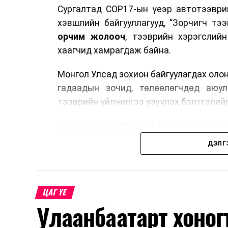
Сургалтад COP17-ын үеэр автотээври
хэвшлийн байгууллагууд, “Зорчигч тээвэ
орчим жолооч
, тээврийн хэрэгслий
хаагчид хамрагдаж байна.
Монгол Улсад зохион байгуулагдах оло
гадаадын зочид, төлөөлөгчдөд аюул
тээврийн үйлчилгээ үзүүлэх бэлтгэлийг
Сургалтаар COP17-ын ерөнхий ойлголт
зочид, төлөөлөгчдийн ангилал, үй
ДЭЛГ
хариуцлага, сахилга бат, үйлчилгээни
нэгдсэн мэдээлэл өгчээ.
Түүнчлэн зочдыг нисэх буудлаас угт
ЦАГ ҮЕ
байршилд хүргэх үе шат, маршрут, хөд
Улаанбаатарт хоног
мэдээлэл дамжуулах журам, холбогд