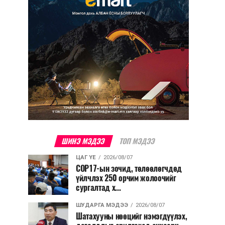
ШИНЭ МЭДЭЭ
ТОП МЭДЭЭ
ЦАГ ҮЕ
2026/08/07
COP17-ын зочид, төлөөлөгчдөд
үйлчлэх 250 орчим жолоочийг
сургалтад х...
ШУДАРГА МЭДЭЭ
2026/08/07
Шатахууны нөөцийг нэмэгдүүлэх,