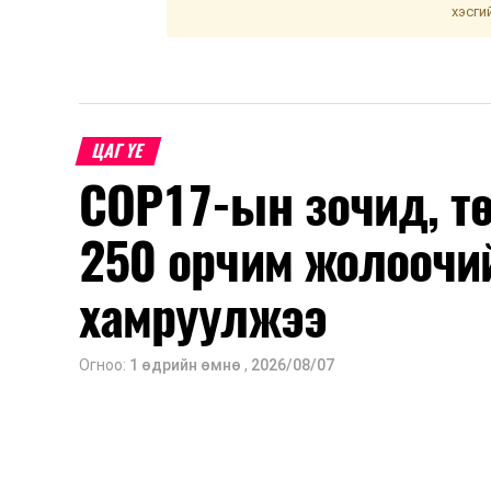
хэсги
ЦАГ ҮЕ
COP17-ын зочид, т
250 орчим жолоочи
хамруулжээ
Огноо:
1 өдрийн өмнө
,
2026/08/07