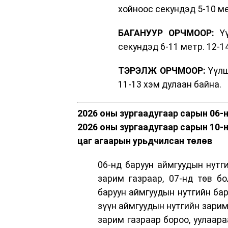
хойноос секундэд 5-10 ме
БАГАНУУР ОРЧМООР:
Үү
секундэд 6-11 метр. 12-1
ТЭРЭЛЖ ОРЧМООР:
Үүлш
11-13 хэм дулаан байна.
2026 оны зургаадугаар сарын 06-
2026 оны зургаадугаар сарын 10-
цаг агаарын урьдчилсан төлөв
06-нд баруун аймгуудын нутг
зарим газраар, 07-нд төв бо
баруун аймгуудын нутгийн бар
зүүн аймгуудын нутгийн зарим
зарим газраар бороо, уулаара