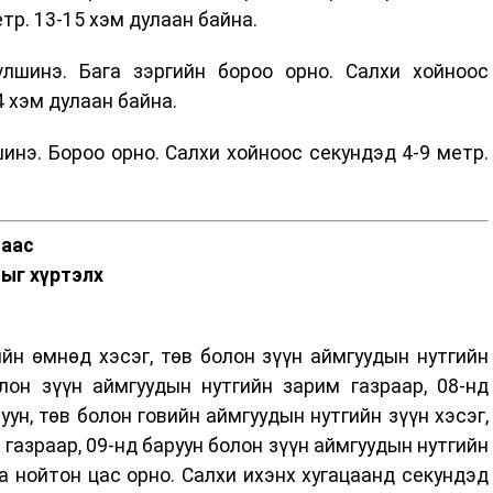
тр. 13-15 хэм дулаан байна.
лшинэ. Бага зэргийн бороо орно. Салхи хойноос
4 хэм дулаан байна.
инэ. Бороо орно. Салхи хойноос секундэд 4-9 метр.
наас
ныг хүртэлх
ийн өмнөд хэсэг, төв болон зүүн аймгуудын нутгийн
лон зүүн аймгуудын нутгийн зарим газраар, 08-нд
уун, төв болон говийн аймгуудын нутгийн зүүн хэсэг,
 газраар, 09-нд баруун болон зүүн аймгуудын нутгийн
а нойтон цас орно. Салхи ихэнх хугацаанд секундэд