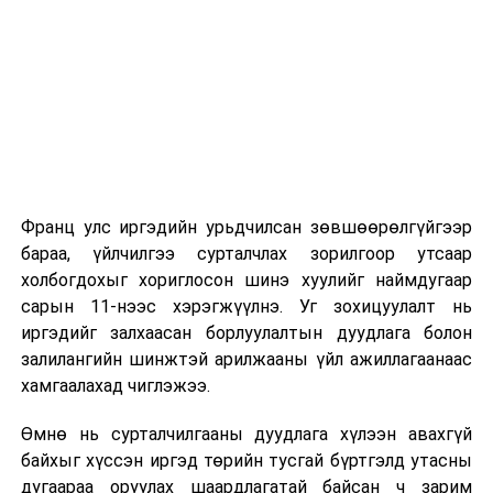
2026 оны 9 дүгээр сарын 1-нээс цахимаар
эхэлнэ.
2026 оны 9 дүгээр сарын 14-нөөс танхимаар
үргэлжилнэ.
Оюутны дотуур байр
Франц улс иргэдийн урьдчилсан зөвшөөрөлгүйгээр
2026 оны 9 дүгээр сарын 13-наас оюутнуудыг
бараа, үйлчилгээ сурталчлах зорилгоор утсаар
дотуур байранд оруулж эхэлнэ.
холбогдохыг хориглосон шинэ хуулийг наймдугаар
Сургууль, цэцэрлэгийн үйл ажиллагааны
сарын 11-нээс хэрэгжүүлнэ. Уг зохицуулалт нь
зохицуулалт
иргэдийг залхаасан борлуулалтын дуудлага болон
залилангийн шинжтэй арилжааны үйл ажиллагаанаас
2026 оны 8 дугаар сарын 17–28-ны өдрүүдэд
хамгаалахад чиглэжээ.
нийслэлийн бүх сургууль, цэцэрлэгт ажлын
Өмнө нь сурталчилгааны дуудлага хүлээн авахгүй
байранд элсэлт, бүртгэл болон бусад аливаа
байхыг хүссэн иргэд төрийн тусгай бүртгэлд утасны
арга хэмжээ зохион байгуулахгүй болно.
дугаараа оруулах шаардлагатай байсан ч зарим