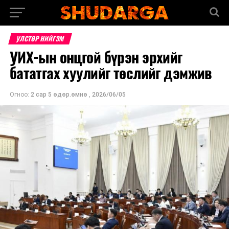
УЛСТӨР НИЙГЭМ
УИХ-ын онцгой бүрэн эрхийг
бататгах хуулийг төслийг дэмжив
Огноо:
2 сар 5 өдөр.өмнө
,
2026/06/05