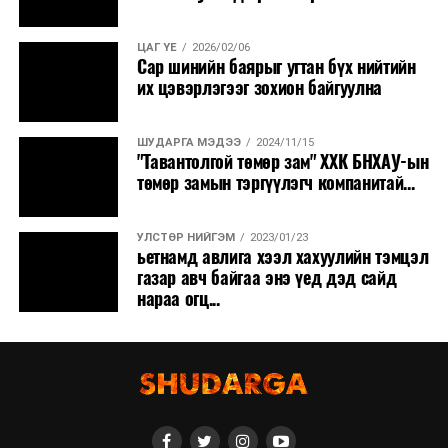
ЦАГ ҮЕ
2026/02/06
Сар шинийн баярыг угтан бүх нийтийн
их цэвэрлэгээг зохион байгуулна
ШУДАРГА МЭДЭЭ
2024/11/15
"Тавантолгой төмөр зам" ХХК БНХАУ-ын
төмөр замын тэргүүлэгч компанитай...
УЛСТӨР НИЙГЭМ
2023/01/23
ьетнамд авлига хээл хахуулийн тэмцэл
газар авч байгаа энэ үед дэд сайд
нараа огц...