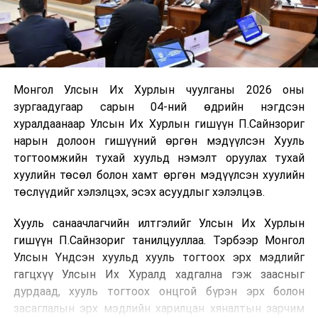
Монгол Улсын Их Хурлын чуулганы 2026 оны
зургаадугаар сарын 04-ний өдрийн нэгдсэн
хуралдаанаар Улсын Их Хурлын гишүүн П.Сайнзориг
нарын долоон гишүүний өргөн мэдүүлсэн Хууль
тогтоомжийн тухай хуульд нэмэлт оруулах тухай
хуулийн төсөл болон хамт өргөн мэдүүлсэн хуулийн
төслүүдийг хэлэлцэх, эсэх асуудлыг хэлэлцэв.
Хууль санаачлагчийн илтгэлийг Улсын Их Хурлын
гишүүн П.Сайнзориг танилцууллаа. Тэрбээр Монгол
Улсын Үндсэн хуульд хууль тогтоох эрх мэдлийг
гагцхүү Улсын Их Хуралд хадгална гэж заасныг
дурдаад, хууль тогтоох онцгой бүрэн эрх болон
засаглалын эрх мэдлийн харилцан хяналтын зарчим