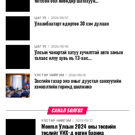
төгссөн бол өнөөдөр шатахуун...
салбар бүрдээ урсгал зардлыг 20 хувиар бууруулах,
нөхөн томилгоо хийхгүй байх, аялал, амралт, зугаалга,
ЦАГ ҮЕ
2026/08/07
хамт олны урлаг, спортын арга хэмжээг зохион
Улаанбаатарт өдөртөө 30 хэм дулаан
байгуулахгүй байх, төрийн албанд шинэ орон тоо бий
болгохгүй байх, эрчим хүчний хэрэглээг хэмнэх, хурал,
сургалтыг цахим хэлбэрт шилжүүлэх, төрийн албан
ЦАГ ҮЕ
2026/08/06
хаагчдыг зарим өдрүүдэд цахимаар ажиллуулах арга
Улсын чанартай хатуу хучилттай авто замын
хэмжээг үргэлжлүүлэхийг үүрэг болголоо.
талаас илүү хувь нь 13-аас...
Төсвийн сахилга бат сайжирч, эдийн засгийн нөхцөл
УЛСТӨР НИЙГЭМ
2026/08/06
байдал хэвийн болсон тохиолдолд эдгээр
Засгийн газар энэ оныг дуустал санхүүгийн
хязгаарлалтыг үе шаттайгаар сулруулах юм.
хэмнэлтийн горимд шилжинэ
САНАЛ БОЛГОХ
УЛСТӨР НИЙГЭМ
2023/09/27
Монгол Улсын 2024 оны төсвийн
төслийг УИХ-д өргөн барина