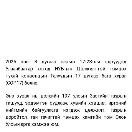
хэлэлцэхийг дэмжсэн тул анхны хэлэлцүүлэгт
бэлтгүүлэхээр Хууль зүйн байнгын хороонд
шилжүүлэв.
УНШСАН:
749
ДАРААХ МЭДЭЭ
Мансууруулах эм, сэтгэцэд нөлөөт бодисын хяналтын
тухай хуулийн төслийг анхны хэлэлцүүлэгт
шилжүүллээ
2026 оны 8 дугаар сарын 17-28-ны өдрүүдэд
ӨМНӨХ МЭДЭЭ
Улаанбаатар хотод НҮБ-ын Цөлжилттэй тэмцэх
Өнөөдөр нутгийн зүүн хагаст сэрүүхэн байна
тухай конвенцын Талуудын 17 дугаар бага хурал
(COP17) болно.
Энэ хурал нь дэлхийн 197 улсын Засгийн газрын
гишүүд, эрдэмтэн судлаач, хувийн хэвшил, иргэний
нийгмийн байгууллага нэгдэж цөлжилт, газрын
доройтол, ган гачигтай тэмцэх хамгийн том Олон
Улсын арга хэмжээ юм.