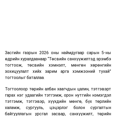
нэгжийг 375 мянга хүртэлх еврогоор торгох
боломжтой. Харин хэрэглэгч өөрөө зөвшөөрсөн,
эсвэл тухайн компанитай өмнө нь гэрээний
харилцаатай бөгөөд шинэ үйлчилгээ санал болгож
буй тохиолдолд хориг үйлчлэхгүй. Иргэд
зөвшөөрөлгүй дуудлагын талаар төрийн цахим
хуудсаар мэдээлэх боломжтой.
Засгийн газрын 2026 оны наймдугаар сарын 5-ны
Шинэ хууль Францын зах зээлд үйлчилдэг гадаадын
өдрийн хуралдаанаар “Төсвийн санхүүжилтэд эрэмбэ
дуудлагын төвүүдэд нөлөөлөхөөр байна. Тухайлбал,
тогтоож, төсвийн хэмнэлт, мөнгөн хөрөнгийн
Мароккогийн дуудлагын төвүүдийн орлогын 80 гаруй
зохицуулалт хийх зарим арга хэмжээний тухай”
хувь Францын зах зээлээс бүрддэг бөгөөд тус улсын
тогтоолыг баталлаа.
40–50 мянган ажлын байр эрсдэлд орж болзошгүйг
Мароккогийн хөдөлмөр эрхлэлтийн сайд мэдэгджээ.
Тогтоолоор төрийн албан хаагчдын цалин, тэтгэвэрт
гарах нэг удаагийн тэтгэмж, орон нутгийн нэмэгдэл
тэтгэмж, тэтгэвэр, хүүхдийн мөнгө, бүх төрлийн
халамж, сургууль, цэцэрлэг болон сургалтын
байгууллагын урсгал засвар, санхүүжилт, төрийн